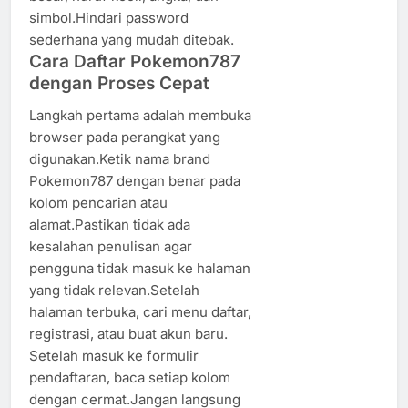
simbol.Hindari password
sederhana yang mudah ditebak.
Cara Daftar Pokemon787
dengan Proses Cepat
Langkah pertama adalah membuka
browser pada perangkat yang
digunakan.Ketik nama brand
Pokemon787 dengan benar pada
kolom pencarian atau
alamat.Pastikan tidak ada
kesalahan penulisan agar
pengguna tidak masuk ke halaman
yang tidak relevan.Setelah
halaman terbuka, cari menu daftar,
registrasi, atau buat akun baru.
Setelah masuk ke formulir
pendaftaran, baca setiap kolom
dengan cermat.Jangan langsung