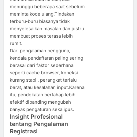
menunggu beberapa saat sebelum
meminta kode ulang.Tindakan
terburu-buru biasanya tidak
menyelesaikan masalah dan justru
membuat proses terasa lebih
rumit.
Dari pengalaman pengguna,
kendala pendaftaran paling sering
berasal dari faktor sederhana
seperti cache browser, koneksi
kurang stabil, perangkat terlalu
berat, atau kesalahan input.Karena
itu, pendekatan bertahap lebih
efektif dibanding mengubah
banyak pengaturan sekaligus.
Insight Profesional
tentang Pengalaman
Registrasi