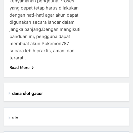
kenyamanan pengguna.Proses
yang cepat tetap harus dilakukan
dengan hati-hati agar akun dapat
digunakan secara lancar dalam
jangka panjang.Dengan mengikuti
panduan ini, pengguna dapat
membuat akun Pokemon787
secara lebih praktis, aman, dan
terarah.
Read More
dana slot gacor
slot