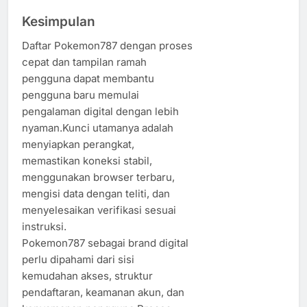
Kesimpulan
Daftar Pokemon787 dengan proses
cepat dan tampilan ramah
pengguna dapat membantu
pengguna baru memulai
pengalaman digital dengan lebih
nyaman.Kunci utamanya adalah
menyiapkan perangkat,
memastikan koneksi stabil,
menggunakan browser terbaru,
mengisi data dengan teliti, dan
menyelesaikan verifikasi sesuai
instruksi.
Pokemon787 sebagai brand digital
perlu dipahami dari sisi
kemudahan akses, struktur
pendaftaran, keamanan akun, dan