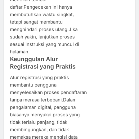
daftar.Pengecekan ini hanya
membutuhkan waktu singkat,
tetapi sangat membantu
menghindari proses ulang.Jika
sudah yakin, lanjutkan proses
sesuai instruksi yang muncul di
halaman.
Keunggulan Alur
Registrasi yang Praktis
Alur registrasi yang praktis
membantu pengguna
menyelesaikan proses pendaftaran
tanpa merasa terbebani.Dalam
pengalaman digital, pengguna
biasanya menyukai proses yang
tidak terlalu panjang, tidak
membingungkan, dan tidak
memaksa mereka mengisi data