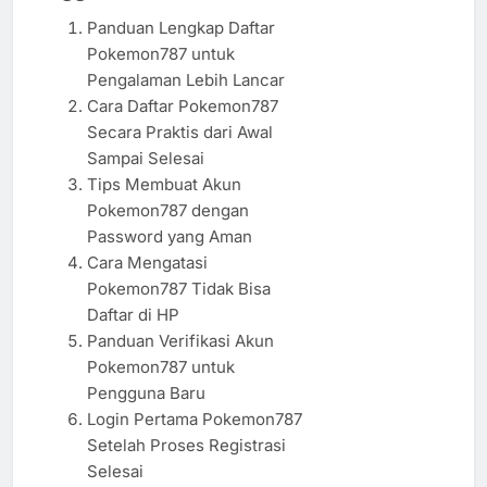
Panduan Lengkap Daftar
Pokemon787 untuk
Pengalaman Lebih Lancar
Cara Daftar Pokemon787
Secara Praktis dari Awal
Sampai Selesai
Tips Membuat Akun
Pokemon787 dengan
Password yang Aman
Cara Mengatasi
Pokemon787 Tidak Bisa
Daftar di HP
Panduan Verifikasi Akun
Pokemon787 untuk
Pengguna Baru
Login Pertama Pokemon787
Setelah Proses Registrasi
Selesai