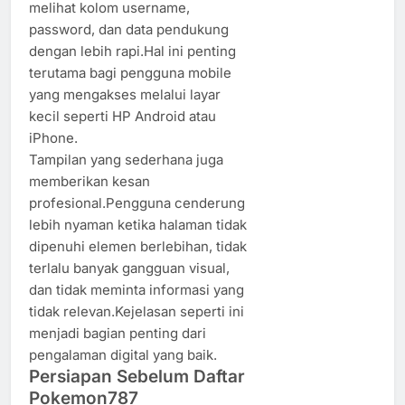
melihat kolom username,
password, dan data pendukung
dengan lebih rapi.Hal ini penting
terutama bagi pengguna mobile
yang mengakses melalui layar
kecil seperti HP Android atau
iPhone.
Tampilan yang sederhana juga
memberikan kesan
profesional.Pengguna cenderung
lebih nyaman ketika halaman tidak
dipenuhi elemen berlebihan, tidak
terlalu banyak gangguan visual,
dan tidak meminta informasi yang
tidak relevan.Kejelasan seperti ini
menjadi bagian penting dari
pengalaman digital yang baik.
Persiapan Sebelum Daftar
Pokemon787