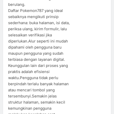
berulang.
Daftar Pokemon787 yang ideal
sebaiknya mengikuti prinsip
sederhana: buka halaman, isi data,
periksa ulang, kirim formulir, lalu
selesaikan verifikasi jika
diperlukan.Alur seperti ini mudah
dipahami oleh pengguna baru
maupun pengguna yang sudah
terbiasa dengan layanan digital.
Keunggulan lain dari proses yang
praktis adalah efisiensi
waktu.Pengguna tidak perlu
berpindah terlalu banyak halaman
atau mencari tombol yang
tersembunyi.Semakin jelas
struktur halaman, semakin kecil
kemungkinan pengguna