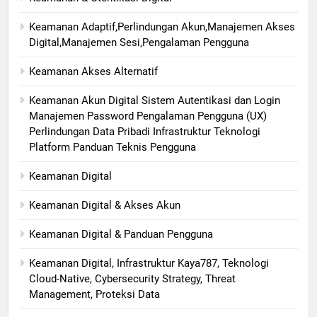
Keamanan Adaptif,Perlindungan Akun,Manajemen Akses
Digital,Manajemen Sesi,Pengalaman Pengguna
Keamanan Akses Alternatif
Keamanan Akun Digital Sistem Autentikasi dan Login
Manajemen Password Pengalaman Pengguna (UX)
Perlindungan Data Pribadi Infrastruktur Teknologi
Platform Panduan Teknis Pengguna
Keamanan Digital
Keamanan Digital & Akses Akun
Keamanan Digital & Panduan Pengguna
Keamanan Digital, Infrastruktur Kaya787, Teknologi
Cloud-Native, Cybersecurity Strategy, Threat
Management, Proteksi Data