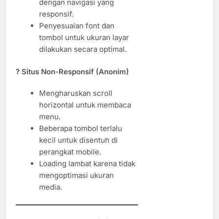
dengan navigasi yang
responsif.
Penyesuaian font dan
tombol untuk ukuran layar
dilakukan secara optimal.
?
Situs Non-Responsif (Anonim)
Mengharuskan scroll
horizontal untuk membaca
menu.
Beberapa tombol terlalu
kecil untuk disentuh di
perangkat mobile.
Loading lambat karena tidak
mengoptimasi ukuran
media.