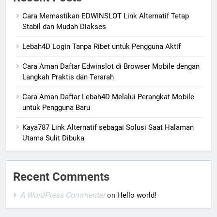
Cara Memastikan EDWINSLOT Link Alternatif Tetap
Stabil dan Mudah Diakses
Lebah4D Login Tanpa Ribet untuk Pengguna Aktif
Cara Aman Daftar Edwinslot di Browser Mobile dengan
Langkah Praktis dan Terarah
Cara Aman Daftar Lebah4D Melalui Perangkat Mobile
untuk Pengguna Baru
Kaya787 Link Alternatif sebagai Solusi Saat Halaman
Utama Sulit Dibuka
Recent Comments
A WordPress Commenter
on
Hello world!