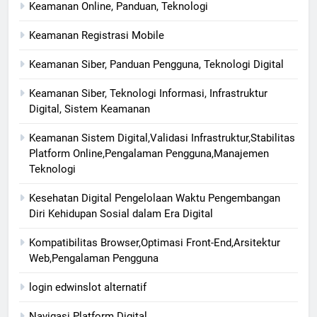
Keamanan Online, Panduan, Teknologi
Keamanan Registrasi Mobile
Keamanan Siber, Panduan Pengguna, Teknologi Digital
Keamanan Siber, Teknologi Informasi, Infrastruktur
Digital, Sistem Keamanan
Keamanan Sistem Digital,Validasi Infrastruktur,Stabilitas
Platform Online,Pengalaman Pengguna,Manajemen
Teknologi
Kesehatan Digital Pengelolaan Waktu Pengembangan
Diri Kehidupan Sosial dalam Era Digital
Kompatibilitas Browser,Optimasi Front-End,Arsitektur
Web,Pengalaman Pengguna
login edwinslot alternatif
Navigasi Platform Digital