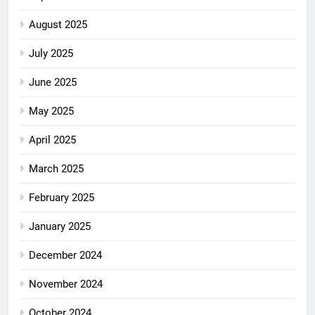
August 2025
July 2025
June 2025
May 2025
April 2025
March 2025
February 2025
January 2025
December 2024
November 2024
October 2024