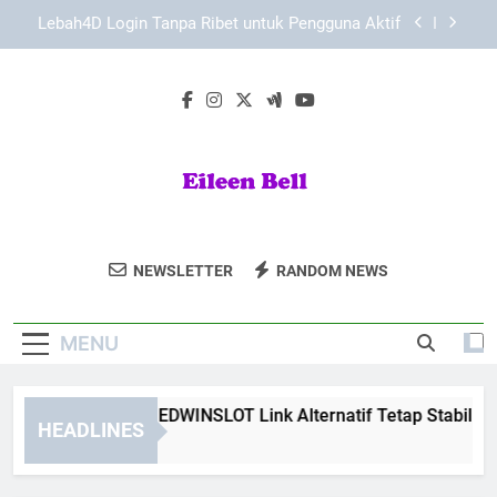
Skip
Cara Aman Daftar Edwinslot di Browser Mobile
to
dengan Langkah Praktis dan Terarah
content
Cara Aman Daftar Lebah4D Melalui Perangkat
Mobile untuk Pengguna Baru
Cara Memastikan EDWINSLOT Link Alternatif
Tetap Stabil dan Mudah Diakses
Lebah4D Login Tanpa Ribet untuk Pengguna Aktif
Cara Aman Daftar Edwinslot di Browser Mobile
dengan Langkah Praktis dan Terarah
Eileen Bell
Dapatkan Inspirasi Gaya Hidup Dan Konten
Cara Aman Daftar Lebah4D Melalui Perangkat
NEWSLETTER
RANDOM NEWS
Mobile untuk Pengguna Baru
Menarik Di Blog Eileen Bell.
MENU
ra Memastikan EDWINSLOT Link Alternatif Tetap Stabil dan M
HEADLINES
Month Ago