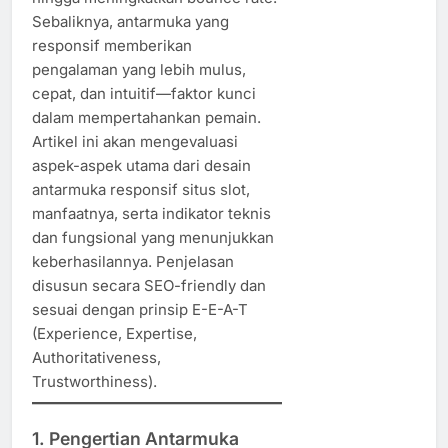
Sebaliknya, antarmuka yang
responsif memberikan
pengalaman yang lebih mulus,
cepat, dan intuitif—faktor kunci
dalam mempertahankan pemain.
Artikel ini akan mengevaluasi
aspek-aspek utama dari desain
antarmuka responsif situs slot,
manfaatnya, serta indikator teknis
dan fungsional yang menunjukkan
keberhasilannya. Penjelasan
disusun secara SEO-friendly dan
sesuai dengan prinsip E-E-A-T
(Experience, Expertise,
Authoritativeness,
Trustworthiness).
1. Pengertian Antarmuka