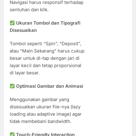
Navigasi harus responsif terhadap
sentuhan dan klik.
Ukuran Tombol dan Tipografi
Disesuaikan
Tombol seperti “Spin”, “Deposit”,
atau “Main Sekarang” harus cukup
besar untuk di-tap dengan jari di
layar kecil dan tetap proporsional
di layar besar.
Optimasi Gambar dan Animasi
Menggunakan gambar yang
disesuaikan ukuran file-nya (lazy
loading atau adaptive image) agar
tidak membebani bandwidth.
Touch-Friendly Interaction