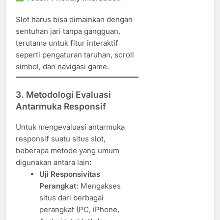
Slot harus bisa dimainkan dengan
sentuhan jari tanpa gangguan,
terutama untuk fitur interaktif
seperti pengaturan taruhan, scroll
simbol, dan navigasi game.
3. Metodologi Evaluasi
Antarmuka Responsif
Untuk mengevaluasi antarmuka
responsif suatu situs slot,
beberapa metode yang umum
digunakan antara lain:
Uji Responsivitas
Perangkat:
Mengakses
situs dari berbagai
perangkat (PC, iPhone,