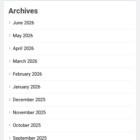
Archives
June 2026
May 2026
April 2026
March 2026
February 2026
January 2026
December 2025
November 2025
October 2025
September 2025