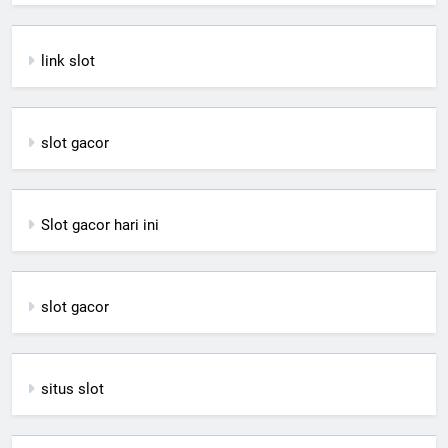
link slot
slot gacor
Slot gacor hari ini
slot gacor
situs slot