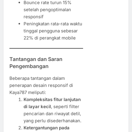
Bounce rate turun 15%
setelah pengoptimalan
responsif
Peningkatan rata-rata waktu
tinggal pengguna sebesar
22% di perangkat mobile
Tantangan dan Saran
Pengembangan
Beberapa tantangan dalam
penerapan desain responsif di
Kaya787 meliputi:
Kompleksitas fitur lanjutan
di layar kecil
, seperti filter
pencarian dan riwayat detil,
yang perlu disederhanakan.
Ketergantungan pada