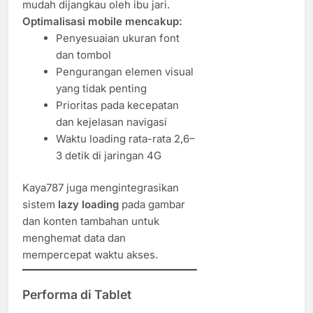
mudah dijangkau oleh ibu jari.
Optimalisasi mobile mencakup:
Penyesuaian ukuran font
dan tombol
Pengurangan elemen visual
yang tidak penting
Prioritas pada kecepatan
dan kejelasan navigasi
Waktu loading rata-rata 2,6–
3 detik di jaringan 4G
Kaya787 juga mengintegrasikan
sistem
lazy loading
pada gambar
dan konten tambahan untuk
menghemat data dan
mempercepat waktu akses.
Performa di Tablet