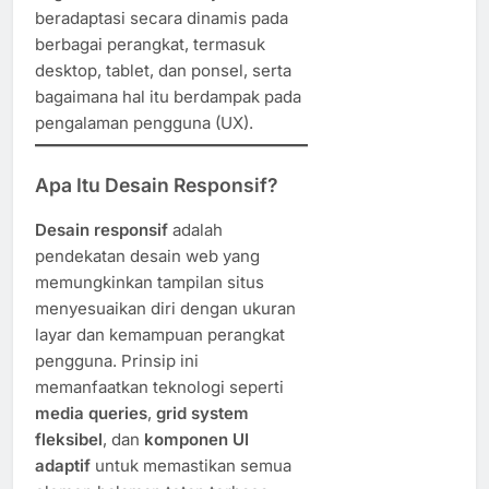
beradaptasi secara dinamis pada
berbagai perangkat, termasuk
desktop, tablet, dan ponsel, serta
bagaimana hal itu berdampak pada
pengalaman pengguna (UX).
Apa Itu Desain Responsif?
Desain responsif
adalah
pendekatan desain web yang
memungkinkan tampilan situs
menyesuaikan diri dengan ukuran
layar dan kemampuan perangkat
pengguna. Prinsip ini
memanfaatkan teknologi seperti
media queries
,
grid system
fleksibel
, dan
komponen UI
adaptif
untuk memastikan semua