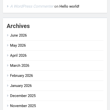
A WordPress Commenter
on
Hello world!
Archives
June 2026
May 2026
April 2026
March 2026
February 2026
January 2026
December 2025
November 2025