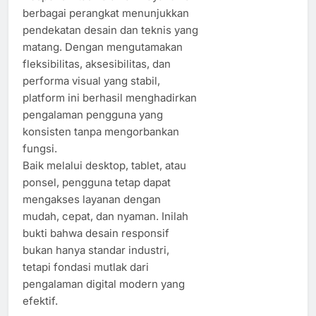
berbagai perangkat menunjukkan
pendekatan desain dan teknis yang
matang. Dengan mengutamakan
fleksibilitas, aksesibilitas, dan
performa visual yang stabil,
platform ini berhasil menghadirkan
pengalaman pengguna yang
konsisten tanpa mengorbankan
fungsi.
Baik melalui desktop, tablet, atau
ponsel, pengguna tetap dapat
mengakses layanan dengan
mudah, cepat, dan nyaman. Inilah
bukti bahwa desain responsif
bukan hanya standar industri,
tetapi fondasi mutlak dari
pengalaman digital modern yang
efektif.