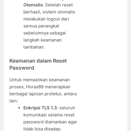
Otomatis
: Setelah reset
berhasil, sistem otomatis
melakukan logout dari
semua perangkat
sebelumnya sebagai
langkah keamanan
tambahan.
Keamanan dalam Reset
Password
Untuk memastikan keamanan
proses, Horas88 menerapkan
berbagai lapisan proteksi, antara
lain:
Enkripsi TLS 1.3
: seluruh
komunikasi selama reset
password diamankan agar
tidak bisa disadap.