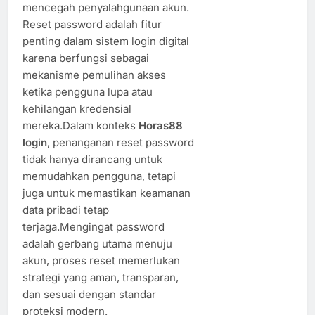
mencegah penyalahgunaan akun.
Reset password adalah fitur
penting dalam sistem login digital
karena berfungsi sebagai
mekanisme pemulihan akses
ketika pengguna lupa atau
kehilangan kredensial
mereka.Dalam konteks
Horas88
login
, penanganan reset password
tidak hanya dirancang untuk
memudahkan pengguna, tetapi
juga untuk memastikan keamanan
data pribadi tetap
terjaga.Mengingat password
adalah gerbang utama menuju
akun, proses reset memerlukan
strategi yang aman, transparan,
dan sesuai dengan standar
proteksi modern.