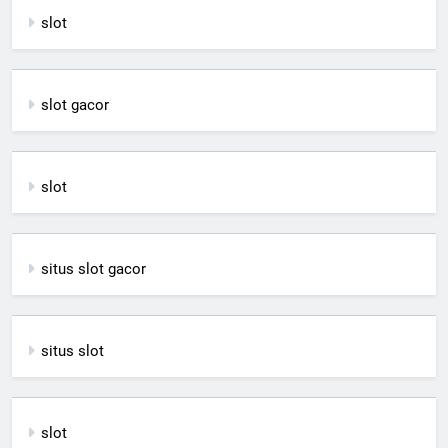
slot
slot gacor
slot
situs slot gacor
situs slot
slot