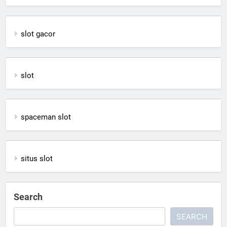
slot gacor
slot
spaceman slot
situs slot
Search
SEARCH