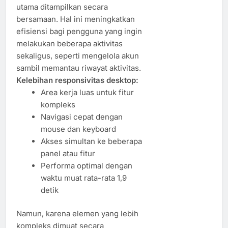
utama ditampilkan secara
bersamaan. Hal ini meningkatkan
efisiensi bagi pengguna yang ingin
melakukan beberapa aktivitas
sekaligus, seperti mengelola akun
sambil memantau riwayat aktivitas.
Kelebihan responsivitas desktop:
Area kerja luas untuk fitur
kompleks
Navigasi cepat dengan
mouse dan keyboard
Akses simultan ke beberapa
panel atau fitur
Performa optimal dengan
waktu muat rata-rata 1,9
detik
Namun, karena elemen yang lebih
kompleks dimuat secara