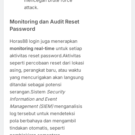
mencegah brute force
attack.
Monitoring dan Audit Reset
Password
Horas88 login juga menerapkan
monitoring real-time
untuk setiap
aktivitas reset password.Aktivitas
seperti percobaan reset dari lokasi
asing, perangkat baru, atau waktu
yang mencurigakan akan langsung
ditandai sebagai potensi
serangan.Sistem
Security
Information and Event
Management (SIEM)
menganalisis
log tersebut untuk mendeteksi
pola berbahaya dan mengambil
tindakan otomatis, seperti