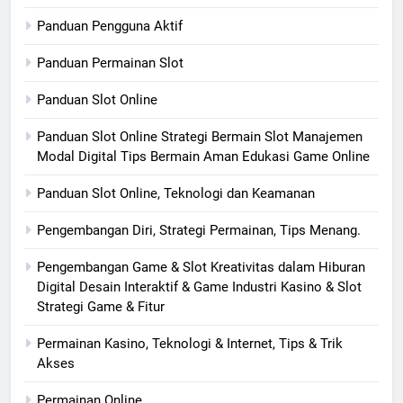
Panduan Pengguna Aktif
Panduan Permainan Slot
Panduan Slot Online
Panduan Slot Online Strategi Bermain Slot Manajemen
Modal Digital Tips Bermain Aman Edukasi Game Online
Panduan Slot Online, Teknologi dan Keamanan
Pengembangan Diri, Strategi Permainan, Tips Menang.
Pengembangan Game & Slot Kreativitas dalam Hiburan
Digital Desain Interaktif & Game Industri Kasino & Slot
Strategi Game & Fitur
Permainan Kasino, Teknologi & Internet, Tips & Trik
Akses
Permainan Online