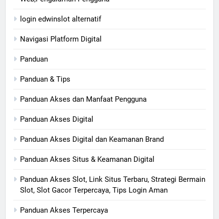
login edwinslot alternatif
Navigasi Platform Digital
Panduan
Panduan & Tips
Panduan Akses dan Manfaat Pengguna
Panduan Akses Digital
Panduan Akses Digital dan Keamanan Brand
Panduan Akses Situs & Keamanan Digital
Panduan Akses Slot, Link Situs Terbaru, Strategi Bermain
Slot, Slot Gacor Terpercaya, Tips Login Aman
Panduan Akses Terpercaya