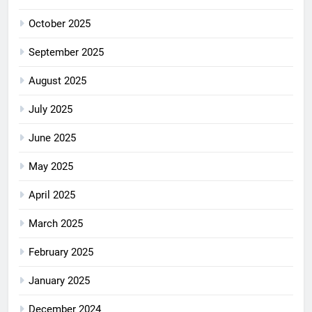
October 2025
September 2025
August 2025
July 2025
June 2025
May 2025
April 2025
March 2025
February 2025
January 2025
December 2024