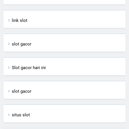
link slot
slot gacor
Slot gacor hari ini
slot gacor
situs slot