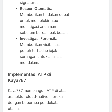
signature.
Respon Otomatis
:
Memberikan tindakan cepat
untuk memblokir atau
memitigasi ancaman
sebelum berdampak besar.
Investigasi Forensik
:
Memberikan visibilitas
penuh terhadap jejak
serangan untuk analisis
mendalam.
Implementasi ATP di
Kaya787
Kaya787 membangun ATP di atas
arsitektur cloud-native mereka
dengan beberapa pendekatan
utama: