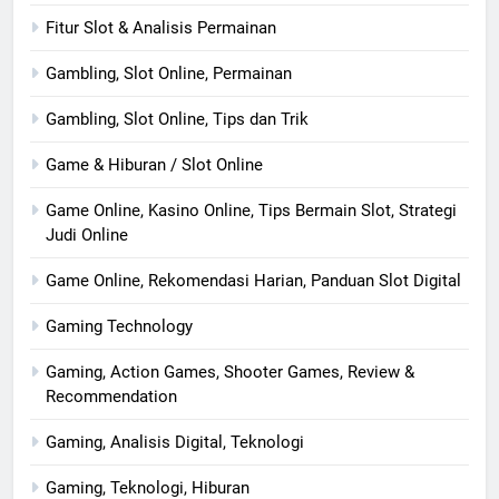
Fitur Slot & Analisis Permainan
Gambling, Slot Online, Permainan
Gambling, Slot Online, Tips dan Trik
Game & Hiburan / Slot Online
Game Online, Kasino Online, Tips Bermain Slot, Strategi
Judi Online
Game Online, Rekomendasi Harian, Panduan Slot Digital
Gaming Technology
Gaming, Action Games, Shooter Games, Review &
Recommendation
Gaming, Analisis Digital, Teknologi
Gaming, Teknologi, Hiburan