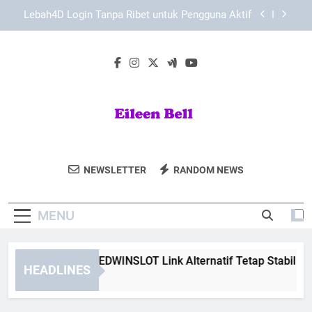
Skip
Cara Aman Daftar Edwinslot di Browser Mobile
to
dengan Langkah Praktis dan Terarah
content
Cara Aman Daftar Lebah4D Melalui Perangkat
Mobile untuk Pengguna Baru
Cara Memastikan EDWINSLOT Link Alternatif
Tetap Stabil dan Mudah Diakses
Lebah4D Login Tanpa Ribet untuk Pengguna Aktif
Cara Aman Daftar Edwinslot di Browser Mobile
dengan Langkah Praktis dan Terarah
Eileen Bell
Dapatkan Inspirasi Gaya Hidup Dan Konten
Cara Aman Daftar Lebah4D Melalui Perangkat
NEWSLETTER
RANDOM NEWS
Mobile untuk Pengguna Baru
Menarik Di Blog Eileen Bell.
MENU
ra Memastikan EDWINSLOT Link Alternatif Tetap Stabil dan M
HEADLINES
Month Ago