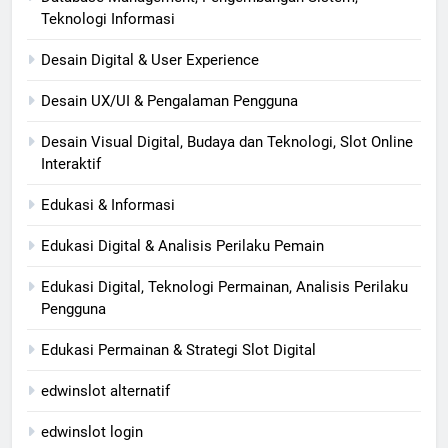
Teknologi Informasi
Desain Digital & User Experience
Desain UX/UI & Pengalaman Pengguna
Desain Visual Digital, Budaya dan Teknologi, Slot Online
Interaktif
Edukasi & Informasi
Edukasi Digital & Analisis Perilaku Pemain
Edukasi Digital, Teknologi Permainan, Analisis Perilaku
Pengguna
Edukasi Permainan & Strategi Slot Digital
edwinslot alternatif
edwinslot login