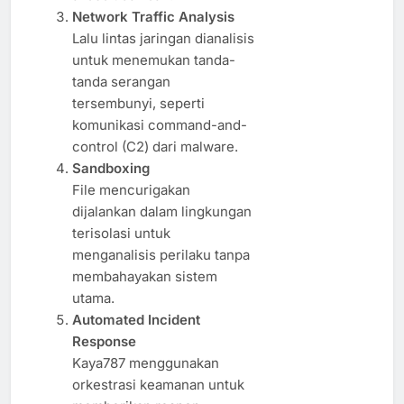
Network Traffic Analysis
Lalu lintas jaringan dianalisis
untuk menemukan tanda-
tanda serangan
tersembunyi, seperti
komunikasi command-and-
control (C2) dari malware.
Sandboxing
File mencurigakan
dijalankan dalam lingkungan
terisolasi untuk
menganalisis perilaku tanpa
membahayakan sistem
utama.
Automated Incident
Response
Kaya787 menggunakan
orkestrasi keamanan untuk