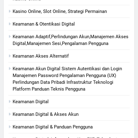
Kasino Online, Slot Online, Strategi Permainan
Keamanan & Otentikasi Digital
Keamanan Adaptif,Perlindungan Akun,Manajemen Akses
Digital,Manajemen Sesi,Pengalaman Pengguna
Keamanan Akses Alternatif
Keamanan Akun Digital Sistem Autentikasi dan Login
Manajemen Password Pengalaman Pengguna (UX)
Perlindungan Data Pribadi Infrastruktur Teknologi
Platform Panduan Teknis Pengguna
Keamanan Digital
Keamanan Digital & Akses Akun
Keamanan Digital & Panduan Pengguna