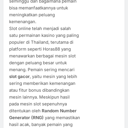
seminggu dan bagaimana pemain
bisa memanfaatkannya untuk
meningkatkan peluang
kemenangan.
Slot online telah menjadi salah
satu permainan kasino yang paling
populer di Thailand, terutama di
platform seperti Horas88 yang
menawarkan berbagai mesin slot
dengan peluang besar untuk
menang. Pemain sering mencari
slot gacor
, yaitu mesin yang lebih
sering memberikan kemenangan
atau fitur bonus dibandingkan
mesin lainnya. Meskipun hasil
pada mesin slot sepenuhnya
ditentukan oleh
Random Number
Generator (RNG)
yang memastikan
hasil acak, banyak pemain yang