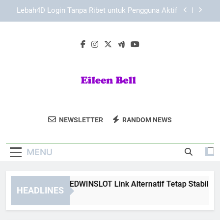
Skip
Cara Aman Daftar Edwinslot di Browser Mobile
to
dengan Langkah Praktis dan Terarah
content
Cara Aman Daftar Lebah4D Melalui Perangkat
Mobile untuk Pengguna Baru
Cara Memastikan EDWINSLOT Link Alternatif
Tetap Stabil dan Mudah Diakses
Lebah4D Login Tanpa Ribet untuk Pengguna Aktif
Cara Aman Daftar Edwinslot di Browser Mobile
dengan Langkah Praktis dan Terarah
Eileen Bell
Dapatkan Inspirasi Gaya Hidup Dan Konten
Cara Aman Daftar Lebah4D Melalui Perangkat
NEWSLETTER
RANDOM NEWS
Mobile untuk Pengguna Baru
Menarik Di Blog Eileen Bell.
MENU
ra Memastikan EDWINSLOT Link Alternatif Tetap Stabil dan M
HEADLINES
onth Ago