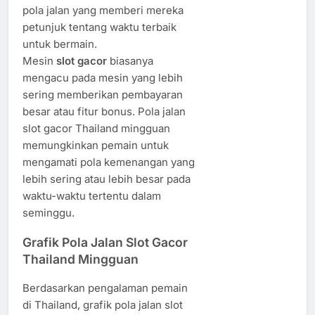
pola jalan yang memberi mereka
petunjuk tentang waktu terbaik
untuk bermain.
Mesin
slot gacor
biasanya
mengacu pada mesin yang lebih
sering memberikan pembayaran
besar atau fitur bonus. Pola jalan
slot gacor Thailand mingguan
memungkinkan pemain untuk
mengamati pola kemenangan yang
lebih sering atau lebih besar pada
waktu-waktu tertentu dalam
seminggu.
Grafik Pola Jalan Slot Gacor
Thailand Mingguan
Berdasarkan pengalaman pemain
di Thailand, grafik pola jalan slot