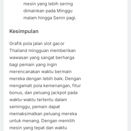
mesin yang lebih sering
dimainkan pada Minggu
malam hingga Senin pagi.
Kesimpulan
Grafik pola jalan slot gacor
Thailand mingguan memberikan
wawasan yang sangat berharga
bagi pemain yang ingin
merencanakan waktu bermain
mereka dengan lebih baik. Dengan
mengamati pola kemenangan, fitur
bonus, dan peluang jackpot pada
waktu-waktu tertentu dalam
seminggu, pemain dapat
memaksimalkan peluang mereka
untuk menang. Dengan memilih
mesin yang tepat dan waktu