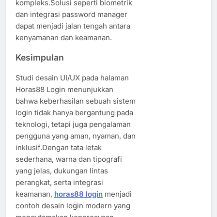
kompleks.Solusi seperti biometrik
dan integrasi password manager
dapat menjadi jalan tengah antara
kenyamanan dan keamanan.
Kesimpulan
Studi desain UI/UX pada halaman
Horas88 Login menunjukkan
bahwa keberhasilan sebuah sistem
login tidak hanya bergantung pada
teknologi, tetapi juga pengalaman
pengguna yang aman, nyaman, dan
inklusif.Dengan tata letak
sederhana, warna dan tipografi
yang jelas, dukungan lintas
perangkat, serta integrasi
keamanan,
horas88 login
menjadi
contoh desain login modern yang