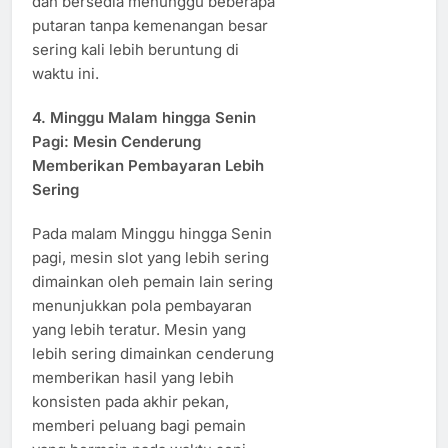
dan bersedia menunggu beberapa
putaran tanpa kemenangan besar
sering kali lebih beruntung di
waktu ini.
4.
Minggu Malam hingga Senin
Pagi: Mesin Cenderung
Memberikan Pembayaran Lebih
Sering
Pada malam Minggu hingga Senin
pagi, mesin slot yang lebih sering
dimainkan oleh pemain lain sering
menunjukkan pola pembayaran
yang lebih teratur. Mesin yang
lebih sering dimainkan cenderung
memberikan hasil yang lebih
konsisten pada akhir pekan,
memberi peluang bagi pemain