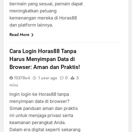
bermain yang sesuai, pemain dapat
meningkatkan peluang
kemenangan mereka di Horas88
dan platform lainnya.
Read More
Cara Login Horas88 Tanpa
Harus Menyimpan Data di
Browser: Aman dan Praktis!
f5378e4
1 year ago
0
5
mins
Ingin login ke Horas88 tanpa
menyimpan data di browser?
Simak panduan aman dan praktis
ini untuk menjaga privasi serta
keamanan perangkat Anda.
Dalam era digital seperti sekarang