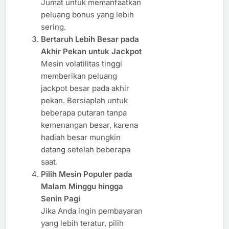
Jumat untuk memanfaatkan
peluang bonus yang lebih
sering.
Bertaruh Lebih Besar pada
Akhir Pekan untuk Jackpot
Mesin volatilitas tinggi
memberikan peluang
jackpot besar pada akhir
pekan. Bersiaplah untuk
beberapa putaran tanpa
kemenangan besar, karena
hadiah besar mungkin
datang setelah beberapa
saat.
Pilih Mesin Populer pada
Malam Minggu hingga
Senin Pagi
Jika Anda ingin pembayaran
yang lebih teratur, pilih