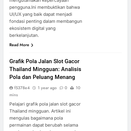
mengutamakan kepercayaan
pengguna.Ini membuktikan bahwa
UI/UX yang baik dapat menjadi
fondasi penting dalam membangun
ekosistem digital yang
berkelanjutan.
Read More
Grafik Pola Jalan Slot Gacor
Thailand Mingguan: Analisis
Pola dan Peluang Menang
f5378e4
1 year ago
0
10
mins
Pelajari grafik pola jalan slot gacor
Thailand mingguan. Artikel ini
mengulas bagaimana pola
permainan dapat berubah selama