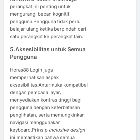
perangkat ini penting untuk
mengurangi beban kognitif
pengguna.Pengguna tidak perlu
belajar ulang ketika berpindah dari
satu perangkat ke perangkat lain.
5.Aksesibilitas untuk Semua
Pengguna
Horas88 Login juga
memperhatikan aspek
aksesibilitas.Antarmuka kompatibel
dengan pembaca layar,
menyediakan kontras tinggi bagi
pengguna dengan keterbatasan
penglihatan, serta memungkinkan
navigasi menggunakan
keyboard.Prinsip
inclusive design
ini memastikan bahwa semua