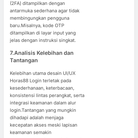
(2FA) ditampilkan dengan
antarmuka sederhana agar tidak
membingungkan pengguna
baru.Misalnya, kode OTP
ditampilkan di layar input yang
jelas dengan instruksi singkat.
7.Analisis Kelebihan dan
Tantangan
Kelebihan utama desain UI/UX
Horas88 Login terletak pada
kesederhanaan, keterbacaan,
konsistensi lintas perangkat, serta
integrasi keamanan dalam alur
login.Tantangan yang mungkin
dihadapi adalah menjaga
kecepatan akses meski lapisan
keamanan semakin