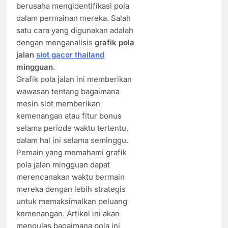
berusaha mengidentifikasi pola
dalam permainan mereka. Salah
satu cara yang digunakan adalah
dengan menganalisis
grafik pola
jalan
slot gacor thailand
mingguan
.
Grafik pola jalan ini memberikan
wawasan tentang bagaimana
mesin slot memberikan
kemenangan atau fitur bonus
selama periode waktu tertentu,
dalam hal ini selama seminggu.
Pemain yang memahami grafik
pola jalan mingguan dapat
merencanakan waktu bermain
mereka dengan lebih strategis
untuk memaksimalkan peluang
kemenangan. Artikel ini akan
mengulas bagaimana pola ini