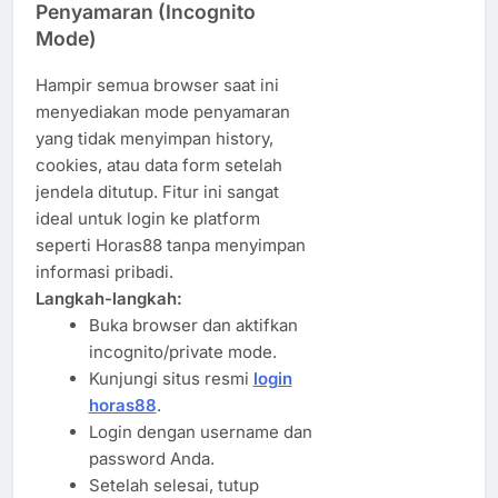
Penyamaran (Incognito
Mode)
Hampir semua browser saat ini
menyediakan mode penyamaran
yang tidak menyimpan history,
cookies, atau data form setelah
jendela ditutup. Fitur ini sangat
ideal untuk login ke platform
seperti Horas88 tanpa menyimpan
informasi pribadi.
Langkah-langkah:
Buka browser dan aktifkan
incognito/private mode.
Kunjungi situs resmi
login
horas88
.
Login dengan username dan
password Anda.
Setelah selesai, tutup