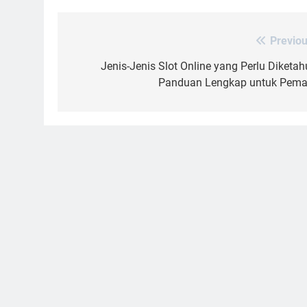
Previou
Post
navigation
Jenis-Jenis Slot Online yang Perlu Diketahu
Panduan Lengkap untuk Pema