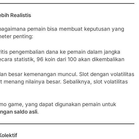
bih Realistis
, bagaimana pemain bisa membuat keputusan yang
eter penting:
itis pengembalian dana ke pemain dalam jangka
cara statistik, 96 koin dari 100 akan dikembalikan
an besar kemenangan muncul. Slot dengan volatilitas
 menang nilainya besar. Sebaliknya, slot volatilitas
mo game, yang dapat digunakan pemain untuk
ngan saldo asli
.
olektif