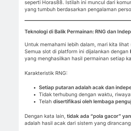
seperti Horas88. Istilah ini muncul dari kom
yang tumbuh berdasarkan pengalaman perso
Teknologi di Balik Permainan: RNG dan Indep
Untuk memahami lebih dalam, mari kita liha
Semua slot di platform ini dijalankan dengan
yang menghasilkan hasil permainan setiap k
Karakteristik RNG:
Setiap putaran adalah acak dan indep
Tidak terhubung dengan waktu, riwayat
Telah
disertifikasi oleh lembaga pengu
Dengan kata lain,
tidak ada “pola gacor” yan
adalah hasil acak dari sistem yang dirancang