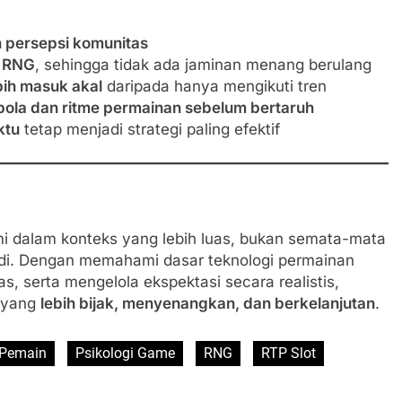
n persepsi komunitas
h RNG
, sehingga tidak ada jaminan menang berulang
ebih masuk akal
daripada hanya mengikuti tren
ola dan ritme permainan sebelum bertaruh
ktu
tetap menjadi strategi paling efektif
i dalam konteks yang lebih luas, bukan semata-mata
adi. Dengan memahami dasar teknologi permainan
s, serta mengelola ekspektasi secara realistis,
 yang
lebih bijak, menyenangkan, dan berkelanjutan
.
 Pemain
Psikologi Game
RNG
RTP Slot