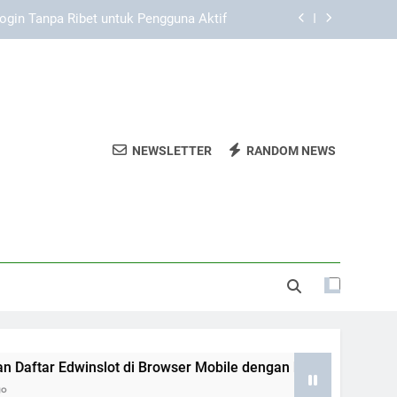
gin Tanpa Ribet untuk Pengguna Aktif
le dengan Langkah Praktis dan Terarah
Perangkat Mobile untuk Pengguna Baru
natif Tetap Stabil dan Mudah Diakses
NEWSLETTER
RANDOM NEWS
gin Tanpa Ribet untuk Pengguna Aktif
le dengan Langkah Praktis dan Terarah
Perangkat Mobile untuk Pengguna Baru
inslot di Browser Mobile dengan Langkah Praktis dan Terara