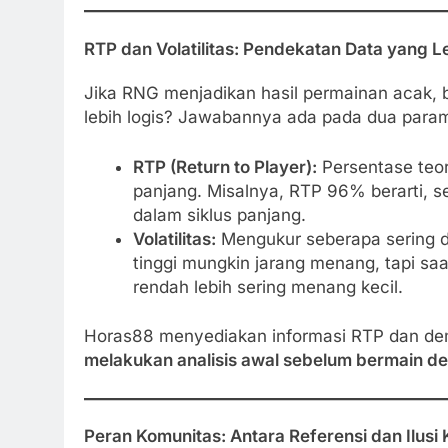
RTP dan Volatilitas: Pendekatan Data yang Le
Jika RNG menjadikan hasil permainan acak
lebih logis? Jawabannya ada pada dua param
RTP (Return to Player):
Persentase teor
panjang. Misalnya, RTP 96% berarti, se
dalam siklus panjang.
Volatilitas:
Mengukur seberapa sering d
tinggi mungkin jarang menang, tapi saat
rendah lebih sering menang kecil.
Horas88 menyediakan informasi RTP dan de
melakukan analisis awal sebelum bermain de
Peran Komunitas: Antara Referensi dan Ilusi K