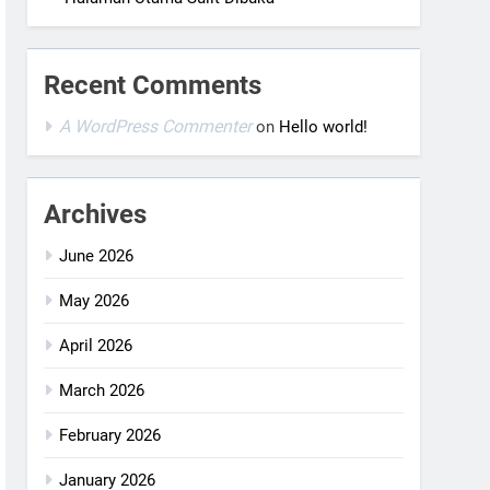
Recent Comments
A WordPress Commenter
on
Hello world!
Archives
June 2026
May 2026
April 2026
March 2026
February 2026
January 2026