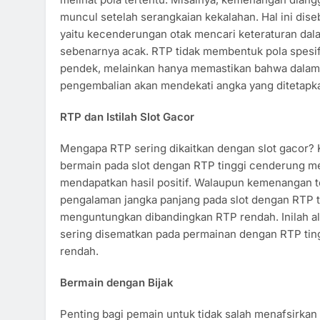
muncul setelah serangkaian kekalahan. Hal ini dis
yaitu kecenderungan otak mencari keteraturan dal
sebenarnya acak. RTP tidak membentuk pola spesif
pendek, melainkan hanya memastikan bahwa dalam 
pengembalian akan mendekati angka yang ditetapk
RTP dan Istilah Slot Gacor
Mengapa RTP sering dikaitkan dengan slot gacor?
bermain pada slot dengan RTP tinggi cenderung me
mendapatkan hasil positif. Walaupun kemenangan t
pengalaman jangka panjang pada slot dengan RTP 
menguntungkan dibandingkan RTP rendah. Inilah ala
sering disematkan pada permainan dengan RTP tingg
rendah.
Bermain dengan Bijak
Penting bagi pemain untuk tidak salah menafsirka