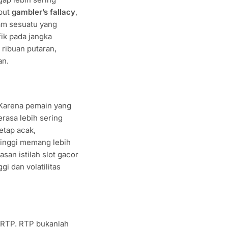
ebut
gambler’s fallacy
,
am sesuatu yang
ik pada jangka
ribuan putaran,
an.
 Karena pemain yang
rasa lebih sering
etap acak,
tinggi memang lebih
san istilah slot gacor
i dan volatilitas
n RTP. RTP bukanlah