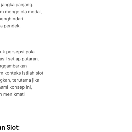
 jangka panjang.
lam mengelola modal,
menghindari
ka pendek.
k persepsi pola
sil setiap putaran.
enggambarkan
 konteks istilah slot
gkan, terutama jika
ami konsep ini,
an menikmati
n Slot: