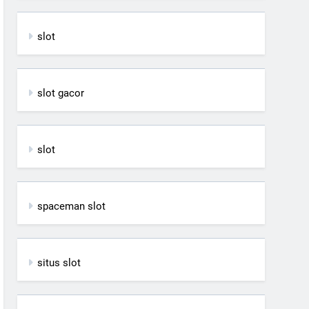
slot
slot gacor
slot
spaceman slot
situs slot