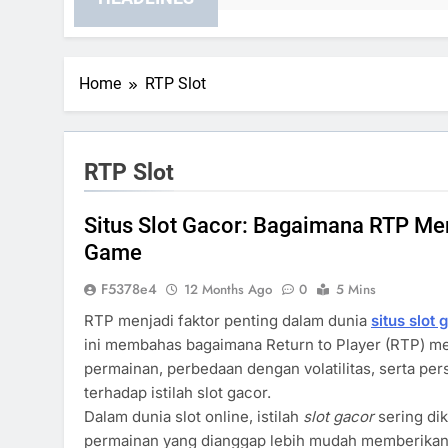
Home
RTP Slot
RTP Slot
Situs Slot Gacor: Bagaimana RTP M
Game
F5378e4
12 Months Ago
0
5 Mins
RTP menjadi faktor penting dalam dunia
situs slot 
ini membahas bagaimana Return to Player (RTP) m
permainan, perbedaan dengan volatilitas, serta pe
terhadap istilah slot gacor.
Dalam dunia slot online, istilah
slot gacor
sering di
permainan yang dianggap lebih mudah memberika