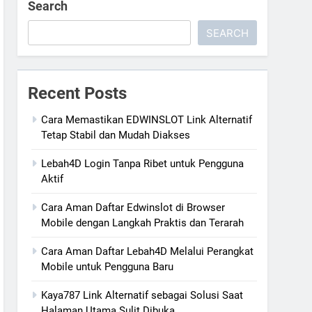
Search
SEARCH
Recent Posts
Cara Memastikan EDWINSLOT Link Alternatif
Tetap Stabil dan Mudah Diakses
Lebah4D Login Tanpa Ribet untuk Pengguna
Aktif
Cara Aman Daftar Edwinslot di Browser
Mobile dengan Langkah Praktis dan Terarah
Cara Aman Daftar Lebah4D Melalui Perangkat
Mobile untuk Pengguna Baru
Kaya787 Link Alternatif sebagai Solusi Saat
Halaman Utama Sulit Dibuka