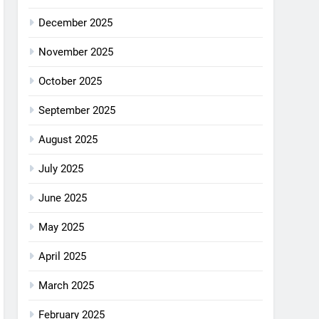
December 2025
November 2025
October 2025
September 2025
August 2025
July 2025
June 2025
May 2025
April 2025
March 2025
February 2025