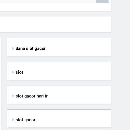
dana slot gacor
slot
slot gacor hari ini
slot gacor