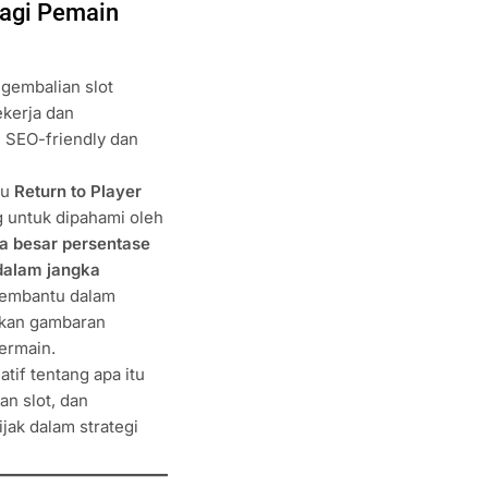
agi Pemain
ngembalian slot
kerja dan
 SEO-friendly dan
au
Return to Player
g untuk dipahami oleh
a besar persentase
dalam jangka
membantu dalam
ikan gambaran
ermain.
tif tentang apa itu
n slot, dan
ak dalam strategi