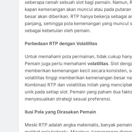
seberapa ramah sebuah slot bagi pemain. Namun, 
kapan kemenangan akan muncul atau pada putaran 
besar akan diberikan. RTP hanya bekerja sebagai an
panjang, sehingga pola kemenangan yang muncul se
sebagai kebetulan oleh pemain.
Perbedaan RTP dengan Volatilitas
Untuk memahami pola permainan, tidak cukup hany
Pemain juga perlu memahami
volatilitas
. Slot deng
memberikan kemenangan kecil secara konsisten, s
volatilitas tinggi memberikan kemenangan besar nam
Kombinasi RTP dan volatilitas inilah yang mencipt
unik pada setiap slot. Pemain yang paham dua faktor
menyesuaikan strategi sesuai preferensi.
Ilusi Pola yang Dirasakan Pemain
Meski RTP adalah angka matematis, banyak pemain
melihat pola tertentu. Misalnya, kemenangan diang