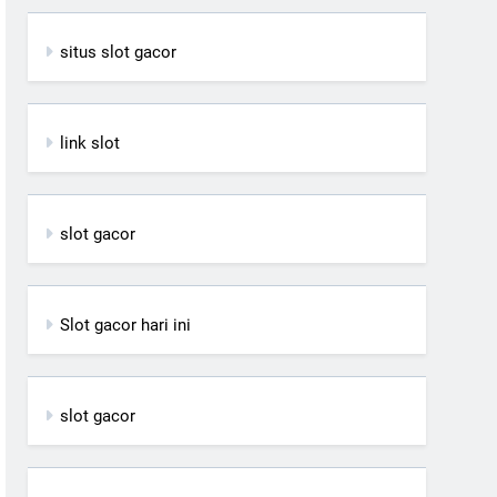
situs slot gacor
link slot
slot gacor
Slot gacor hari ini
slot gacor