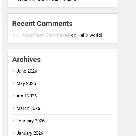
Recent Comments
A WordPress Commenter
on
Hello world!
Archives
June 2026
May 2026
April 2026
March 2026
February 2026
January 2026