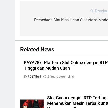
Previou
Post
navigation
Perbedaan Slot Klasik dan Slot Video Mode
Related News
KAYA787: Platform Slot Online dengan RTP
Tinggi dan Mudah Cuan
F5378e4
2 Years Ago
0
Slot Gacor dengan RTP Tertingg
Menemukan Mesin Terbaik unt