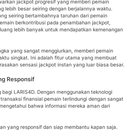
warkan jackpot progresif yang memberi pemain
lebih besar seiring dengan berjalannya waktu.
ang seiring bertambahnya taruhan dari pemain
 pemain berkontribusi pada penambahan jackpot,
luang lebih banyak untuk mendapatkan kemenangan
 angka yang sangat menggiurkan, memberi pemain
ktu singkat. Ini adalah fitur utama yang membuat
sakan sensasi jackpot instan yang luar biasa besar.
ng Responsif
g bagi LARIS4D. Dengan menggunakan teknologi
 transaksi finansial pemain terlindungi dengan sangat
 mengetahui bahwa informasi mereka aman dari
gan yang responsif dan siap membantu kapan saja.