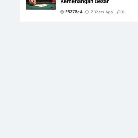
Kemenangan Besar
F5378e4
2 Years Ago
0