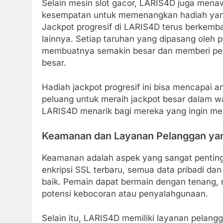
Selain mesin slot gacor, LARIS4D juga mena
kesempatan untuk memenangkan hadiah yang 
Jackpot progresif di LARIS4D terus berkemb
lainnya. Setiap taruhan yang dipasang oleh
membuatnya semakin besar dan memberi pe
besar.
Hadiah jackpot progresif ini bisa mencapai
peluang untuk meraih jackpot besar dalam wa
LARIS4D menarik bagi mereka yang ingin mera
Keamanan dan Layanan Pelanggan ya
Keamanan adalah aspek yang sangat pentin
enkripsi SSL terbaru, semua data pribadi dan
baik. Pemain dapat bermain dengan tenang,
potensi kebocoran atau penyalahgunaan.
Selain itu, LARIS4D memiliki layanan pelang