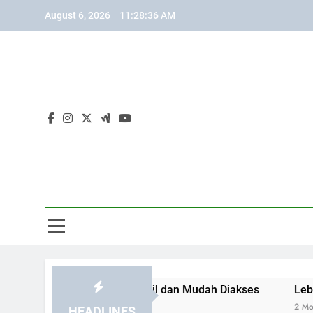
Skip
August 6, 2026
11:28:37 AM
to
content
Eil
Dapatkan I
rnatif Tetap Stabil dan Mudah Diakses
Lebah4D Login T
2 Months Ago
HEADLINES