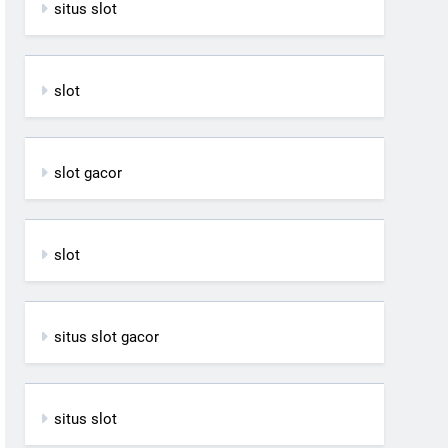
situs slot
slot
slot gacor
slot
situs slot gacor
situs slot