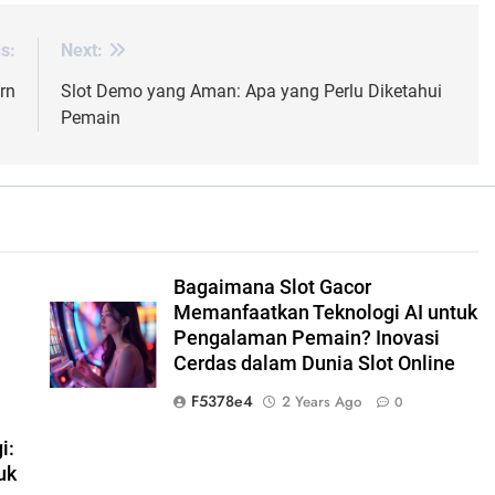
s:
Next:
rn
Slot Demo yang Aman: Apa yang Perlu Diketahui
Pemain
Bagaimana Slot Gacor
Memanfaatkan Teknologi AI untuk
Pengalaman Pemain? Inovasi
Cerdas dalam Dunia Slot Online
F5378e4
2 Years Ago
0
i:
uk