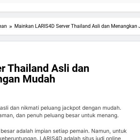
inan
Mainkan LARIS4D Server Thailand Asli dan Menangkan
 Thailand Asli dan
ngan Mudah
asli dan nikmati peluang jackpot dengan mudah.
aman, dan penuh peluang besar untuk menang.
t besar adalah impian setiap pemain. Namun, untuk
keberuntungan. LARIS4D adalah situs judi online