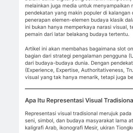
melainkan juga media untuk menyampaikan nu
pendekatan yang makin populer di kalangan 
penerapan elemen-elemen budaya klasik dala
ini bukan hanya memperkaya narasi visual, 
pemain dari latar belakang budaya tertentu.
Artikel ini akan membahas bagaimana slot on
bagian dari strategi pengalaman pengguna (U
dari budaya-budaya dunia. Dengan pendekata
(Experience, Expertise, Authoritativeness, 
visual yang tak hanya menarik, tetapi juga 
Apa Itu Representasi Visual Tradisiona
Representasi visual tradisional merujuk pad
seni, simbol, dan budaya masyarakat lama ata
kaligrafi Arab, ikonografi Mesir, ukiran Tion