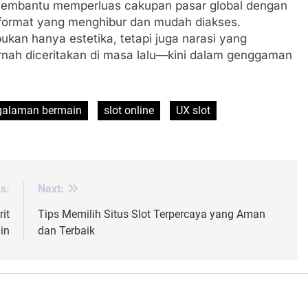
 membantu memperluas cakupan pasar global dengan
format yang menghibur dan mudah diakses.
 bukan hanya estetika, tetapi juga narasi yang
rnah diceritakan di masa lalu—kini dalam genggaman
galaman bermain
slot online
UX slot
s:
Next:
it
Tips Memilih Situs Slot Terpercaya yang Aman
in
dan Terbaik