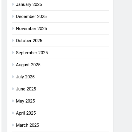
January 2026
December 2025
November 2025
October 2025
September 2025
August 2025
July 2025
June 2025
May 2025
April 2025
March 2025