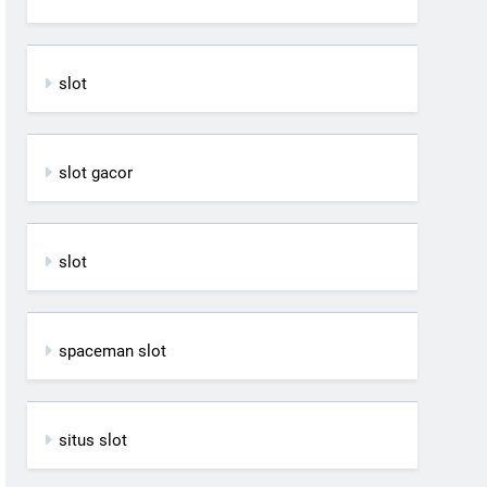
slot
slot gacor
slot
spaceman slot
situs slot