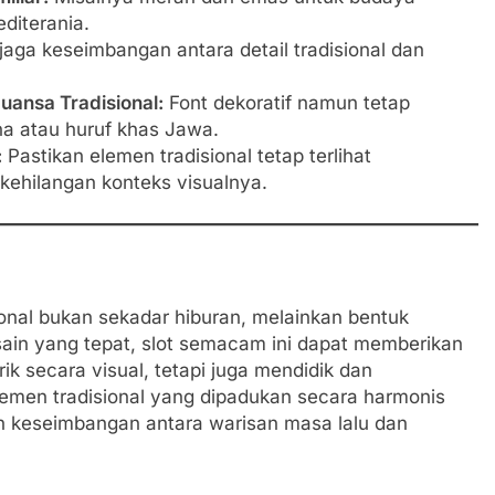
diterania.
jaga keseimbangan antara detail tradisional dan
ansa Tradisional:
Font dekoratif namun tetap
ana atau huruf khas Jawa.
:
Pastikan elemen tradisional tetap terlihat
 kehilangan konteks visualnya.
sional bukan sekadar hiburan, melainkan bentuk
sain yang tepat, slot semacam ini dapat memberikan
 secara visual, tetapi juga mendidik dan
emen tradisional yang dipadukan secara harmonis
n keseimbangan antara warisan masa lalu dan