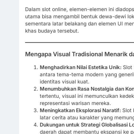
Dalam slot online, elemen-elemen ini diadop
utama bisa mengambil bentuk dewa-dewi loka
sementara latar belakang dan elemen UI me
khas budaya tersebut.
Mengapa Visual Tradisional Menarik d
Menghadirkan Nilai Estetika Unik:
Slot
antara tema-tema modern yang generik
identitas visual kuat.
Menumbuhkan Rasa Nostalgia dan Kon
tertentu, visual ini memunculkan kede
representasi warisan mereka.
Meningkatkan Eksplorasi Naratif:
Slot 
latar cerita atau karakter yang memun
Dukungan untuk Strategi Globalisasi Lo
daerah dapat membantu ekspansi ke pa