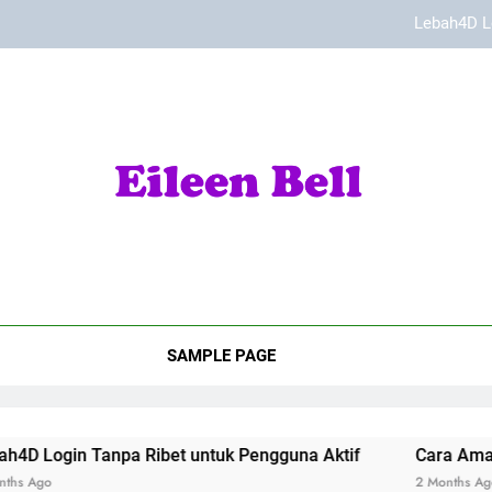
Lebah4D Lo
Cara Aman Daftar Edwinslot di Browser Mobi
Cara Aman Daftar Lebah4D Melalui 
Cara Memastikan EDWINSLOT Link Alter
Lebah4D Lo
Cara Aman Daftar Edwinslot di Browser Mobi
een Bell
nspirasi Gaya Hidup Dan Konten Menarik Di Blog Eileen Bell.
Cara Aman Daftar Lebah4D Melalui 
SAMPLE PAGE
n Tanpa Ribet untuk Pengguna Aktif
Cara Aman Daftar 
2 Months Ago