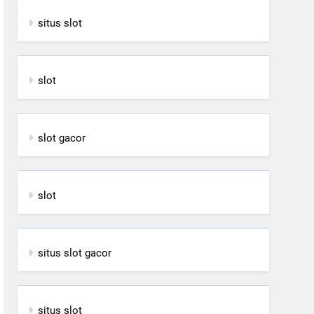
situs slot
slot
slot gacor
slot
situs slot gacor
situs slot