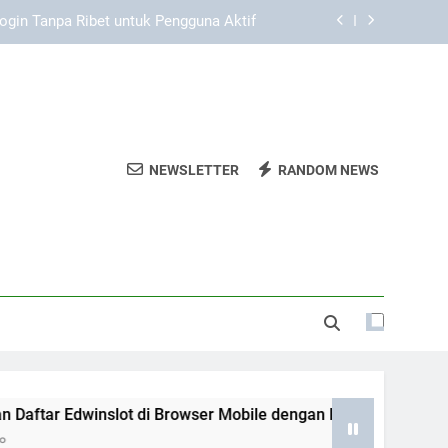
gin Tanpa Ribet untuk Pengguna Aktif
le dengan Langkah Praktis dan Terarah
Perangkat Mobile untuk Pengguna Baru
natif Tetap Stabil dan Mudah Diakses
NEWSLETTER
RANDOM NEWS
gin Tanpa Ribet untuk Pengguna Aktif
le dengan Langkah Praktis dan Terarah
Perangkat Mobile untuk Pengguna Baru
Edwinslot di Browser Mobile dengan Langkah Praktis dan Tera