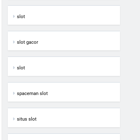
slot
slot gacor
slot
spaceman slot
situs slot