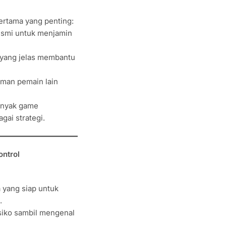
pertama yang penting:
resmi untuk menjamin
 yang jelas membantu
man pemain lain
anyak game
ai strategi.
ontrol
yang siap untuk
.
iko sambil mengenal