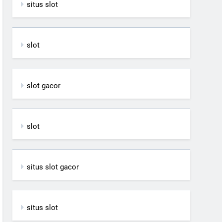
situs slot
slot
slot gacor
slot
situs slot gacor
situs slot