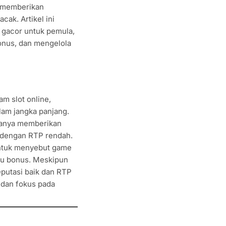
g memberikan
cak. Artikel ini
 gacor untuk pemula,
onus, dan mengelola
am slot online,
am jangka panjang.
asanya memberikan
 dengan RTP rendah.
untuk menyebut game
au bonus. Meskipun
putasi baik dan RTP
 dan fokus pada