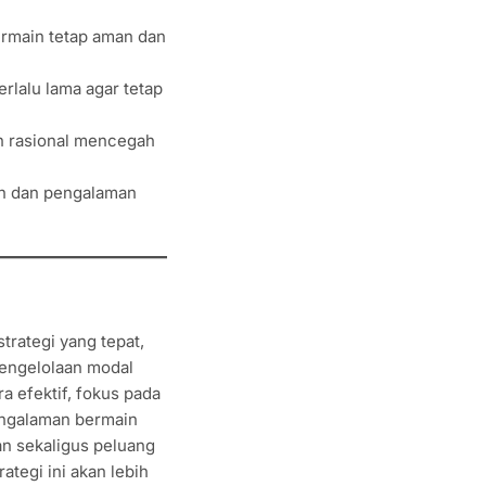
rmain tetap aman dan
rlalu lama agar tetap
 rasional mencegah
n dan pengalaman
rategi yang tepat,
pengelolaan modal
a efektif, fokus pada
engalaman bermain
an sekaligus peluang
tegi ini akan lebih