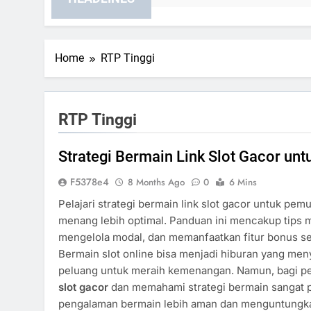
Home
RTP Tinggi
RTP Tinggi
Strategi Bermain Link Slot Gacor un
F5378e4
8 Months Ago
0
6 Mins
Pelajari strategi bermain link slot gacor untuk pem
menang lebih optimal. Panduan ini mencakup tips 
mengelola modal, dan memanfaatkan fitur bonus sec
Bermain slot online bisa menjadi hiburan yang me
peluang untuk meraih kemenangan. Namun, bagi p
slot gacor
dan memahami strategi bermain sangat p
pengalaman bermain lebih aman dan menguntungka