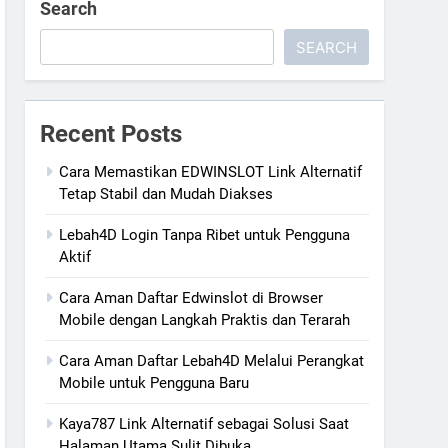
Search
SEARCH
Recent Posts
Cara Memastikan EDWINSLOT Link Alternatif
Tetap Stabil dan Mudah Diakses
Lebah4D Login Tanpa Ribet untuk Pengguna
Aktif
Cara Aman Daftar Edwinslot di Browser
Mobile dengan Langkah Praktis dan Terarah
Cara Aman Daftar Lebah4D Melalui Perangkat
Mobile untuk Pengguna Baru
Kaya787 Link Alternatif sebagai Solusi Saat
Halaman Utama Sulit Dibuka