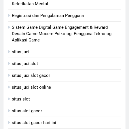
Keterikatan Mental
Registrasi dan Pengalaman Pengguna
Sistem Game Digital Game Engagement & Reward
Desain Game Modern Psikologi Pengguna Teknologi
Aplikasi Game
situs judi
situs judi slot
situs judi slot gacor
situs judi slot online
situs slot
situs slot gacor
situs slot gacor hari ini