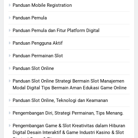
Panduan Mobile Registration
Panduan Pemula
Panduan Pemula dan Fitur Platform Digital
Panduan Pengguna Aktif
Panduan Permainan Slot
Panduan Slot Online
Panduan Slot Online Strategi Bermain Slot Manajemen
Modal Digital Tips Bermain Aman Edukasi Game Online
Panduan Slot Online, Teknologi dan Keamanan
Pengembangan Diri, Strategi Permainan, Tips Menang.
Pengembangan Game & Slot Kreativitas dalam Hiburan
Digital Desain Interaktif & Game Industri Kasino & Slot