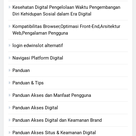
Kesehatan Digital Pengelolaan Waktu Pengembangan
Diri Kehidupan Sosial dalam Era Digital
Kompatibilitas Browser,Optimasi Front-End,Arsitektur
Web,Pengalaman Pengguna
login edwinslot alternatif
Navigasi Platform Digital
Panduan
Panduan & Tips
Panduan Akses dan Manfaat Pengguna
Panduan Akses Digital
Panduan Akses Digital dan Keamanan Brand
Panduan Akses Situs & Keamanan Digital