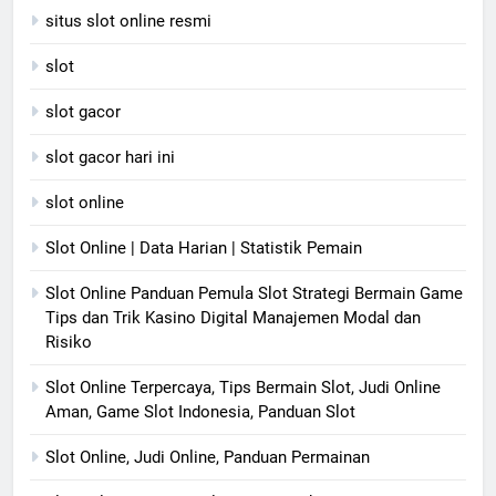
situs slot online resmi
slot
slot gacor
slot gacor hari ini
slot online
Slot Online | Data Harian | Statistik Pemain
Slot Online Panduan Pemula Slot Strategi Bermain Game
Tips dan Trik Kasino Digital Manajemen Modal dan
Risiko
Slot Online Terpercaya, Tips Bermain Slot, Judi Online
Aman, Game Slot Indonesia, Panduan Slot
Slot Online, Judi Online, Panduan Permainan