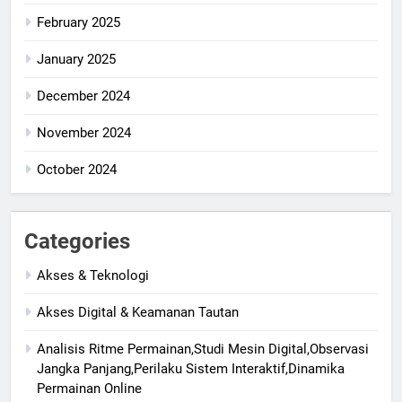
February 2025
January 2025
December 2024
November 2024
October 2024
Categories
Akses & Teknologi
Akses Digital & Keamanan Tautan
Analisis Ritme Permainan,Studi Mesin Digital,Observasi
Jangka Panjang,Perilaku Sistem Interaktif,Dinamika
Permainan Online