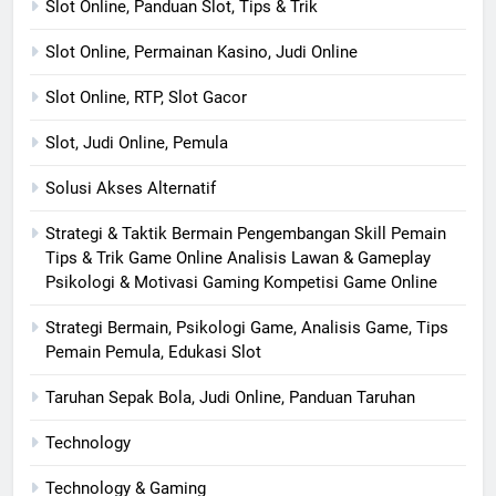
Slot Online, Panduan Slot, Tips & Trik
Slot Online, Permainan Kasino, Judi Online
Slot Online, RTP, Slot Gacor
Slot, Judi Online, Pemula
Solusi Akses Alternatif
Strategi & Taktik Bermain Pengembangan Skill Pemain
Tips & Trik Game Online Analisis Lawan & Gameplay
Psikologi & Motivasi Gaming Kompetisi Game Online
Strategi Bermain, Psikologi Game, Analisis Game, Tips
Pemain Pemula, Edukasi Slot
Taruhan Sepak Bola, Judi Online, Panduan Taruhan
Technology
Technology & Gaming