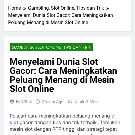
Home
Gambling, Slot Online, Tips dan Trik
Menyelami Dunia Slot Gacor: Cara Meningkatkan
Peluang Menang di Mesin Slot Online
GAMBLING, SLOT ONLINE, TIPS DAN TRIK
Menyelami Dunia Slot
Gacor: Cara Meningkatkan
Peluang Menang di Mesin
Slot Online
0
F5378e4
2 Years Ago
8 Mins
Pelajari cara meningkatkan peluang menang di
slot
gacor dengan tips dan trik terbaik. Temukan
mesin slot dengan RTP tinggi dan strategi tepat