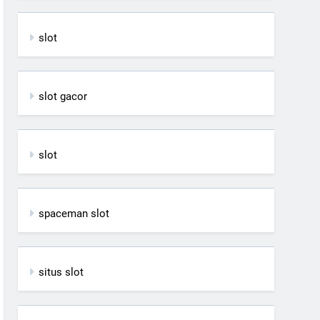
slot
slot gacor
slot
spaceman slot
situs slot