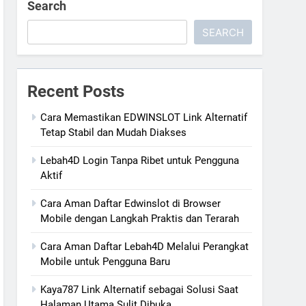
Search
SEARCH
Recent Posts
Cara Memastikan EDWINSLOT Link Alternatif
Tetap Stabil dan Mudah Diakses
Lebah4D Login Tanpa Ribet untuk Pengguna
Aktif
Cara Aman Daftar Edwinslot di Browser
Mobile dengan Langkah Praktis dan Terarah
Cara Aman Daftar Lebah4D Melalui Perangkat
Mobile untuk Pengguna Baru
Kaya787 Link Alternatif sebagai Solusi Saat
Halaman Utama Sulit Dibuka