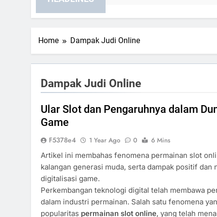
Home
Dampak Judi Online
Dampak Judi Online
Ular Slot dan Pengaruhnya dalam Duni
Game
F5378e4
1 Year Ago
0
6 Mins
Artikel ini membahas fenomena permainan slot onlin
kalangan generasi muda, serta dampak positif dan 
digitalisasi game.
Perkembangan teknologi digital telah membawa per
dalam industri permainan. Salah satu fenomena ya
popularitas
permainan slot online
, yang telah mena