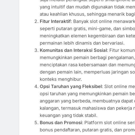
yang intuitif dan mudah digunakan tidak m
atau keahlian khusus, sehingga menarik bagi
Fitur Interaktif
: Banyak slot online menawark
seperti putaran gratis, mini-game, dan simb
meningkatkan elemen kegembiraan dan kete
permainan lebih dinamis dan bervariasi.
Komunitas dan Interaksi Sosial
: Fitur komun
memungkinkan pemain berbagi pengalaman, ti
menciptakan rasa kebersamaan dan memungk
dengan pemain lain, memperluas jaringan so
konteks menghibur.
Opsi Taruhan yang Fleksibel
: Slot online 
opsi taruhan yang memungkinkan pemain b
anggaran yang berbeda, membuatnya dapat d
kalangan, termasuk mahasiswa dan pekerja
keuangan yang tidak stabil.
Bonus dan Promosi
: Platform slot online s
bonus pendaftaran, putaran gratis, dan promo