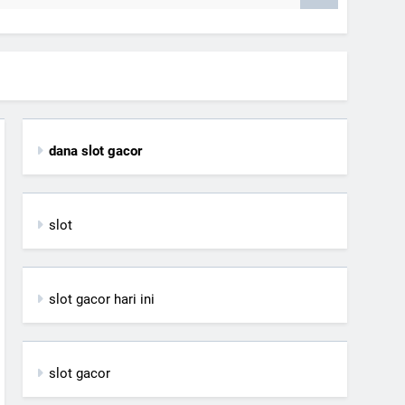
dana slot gacor
slot
slot gacor hari ini
slot gacor