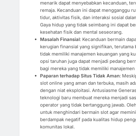
menarik dapat menyebabkan kecanduan, teru
remaja. Kecanduan ini dapat mengganggu ruti
tidur, aktivitas fisik, dan interaksi sosial da
Gaya hidup yang tidak seimbang ini dapat b
kesehatan fisik dan mental seseorang.
Masalah Finansial
: Kecanduan bermain dap
kerugian finansial yang signifikan, terutama
tidak memiliki manajemen keuangan yang kuat
opsi taruhan juga dapat menjadi pedang ber
bagi mereka yang tidak memiliki manajemen
Paparan terhadap Situs Tidak Aman
: Meski
slot online yang aman dan terbuka, masih ad
dengan niat eksploitasi. Antusiasme Generas
teknologi baru membuat mereka menjadi sa
operator yang tidak bertanggung jawab. Oleh
untuk menghindari bermain slot agar meminim
berdampak negatif pada kualitas hidup peng
komunitas lokal.