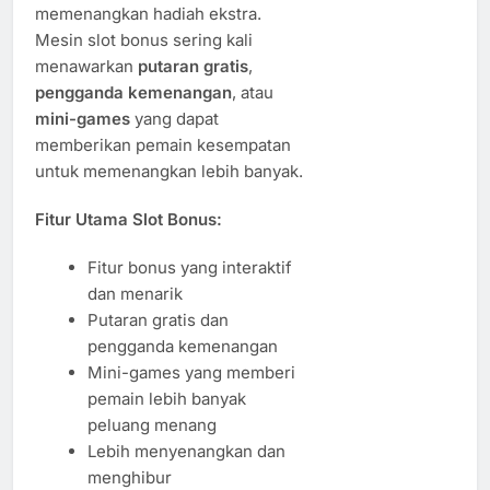
memenangkan hadiah ekstra.
Mesin slot bonus sering kali
menawarkan
putaran gratis
,
pengganda kemenangan
, atau
mini-games
yang dapat
memberikan pemain kesempatan
untuk memenangkan lebih banyak.
Fitur Utama Slot Bonus:
Fitur bonus yang interaktif
dan menarik
Putaran gratis dan
pengganda kemenangan
Mini-games yang memberi
pemain lebih banyak
peluang menang
Lebih menyenangkan dan
menghibur