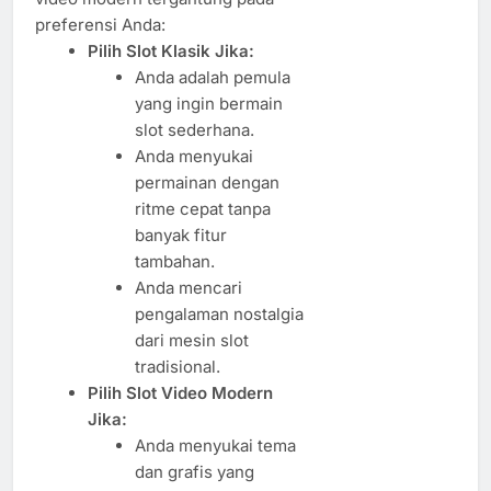
preferensi Anda:
Pilih Slot Klasik Jika:
Anda adalah pemula
yang ingin bermain
slot sederhana.
Anda menyukai
permainan dengan
ritme cepat tanpa
banyak fitur
tambahan.
Anda mencari
pengalaman nostalgia
dari mesin slot
tradisional.
Pilih Slot Video Modern
Jika:
Anda menyukai tema
dan grafis yang