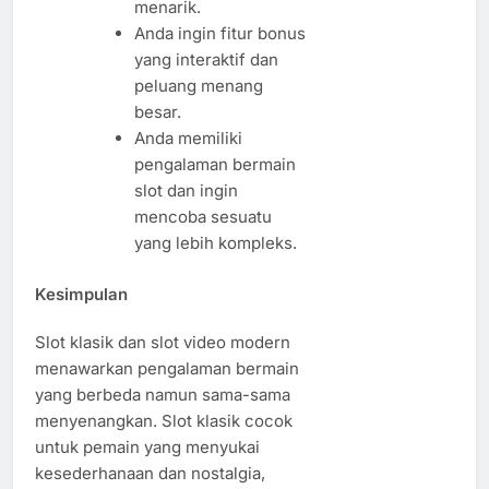
menarik.
Anda ingin fitur bonus
yang interaktif dan
peluang menang
besar.
Anda memiliki
pengalaman bermain
slot dan ingin
mencoba sesuatu
yang lebih kompleks.
Kesimpulan
Slot klasik dan slot video modern
menawarkan pengalaman bermain
yang berbeda namun sama-sama
menyenangkan. Slot klasik cocok
untuk pemain yang menyukai
kesederhanaan dan nostalgia,