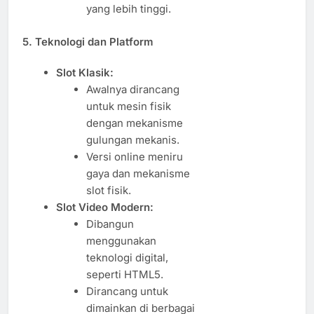
yang lebih tinggi.
5. Teknologi dan Platform
Slot Klasik:
Awalnya dirancang
untuk mesin fisik
dengan mekanisme
gulungan mekanis.
Versi online meniru
gaya dan mekanisme
slot fisik.
Slot Video Modern:
Dibangun
menggunakan
teknologi digital,
seperti HTML5.
Dirancang untuk
dimainkan di berbagai