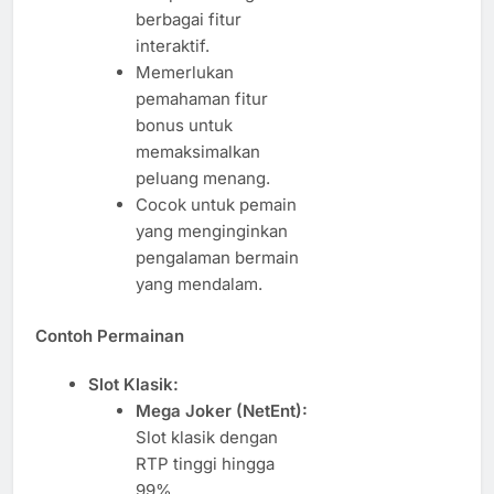
berbagai fitur
interaktif.
Memerlukan
pemahaman fitur
bonus untuk
memaksimalkan
peluang menang.
Cocok untuk pemain
yang menginginkan
pengalaman bermain
yang mendalam.
Contoh Permainan
Slot Klasik:
Mega Joker (NetEnt):
Slot klasik dengan
RTP tinggi hingga
99%.