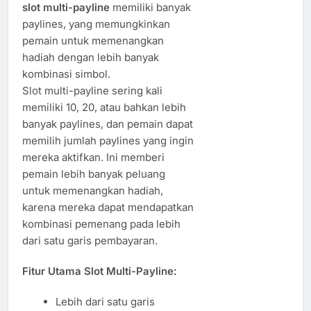
slot multi-payline
memiliki banyak
paylines, yang memungkinkan
pemain untuk memenangkan
hadiah dengan lebih banyak
kombinasi simbol.
Slot multi-payline sering kali
memiliki 10, 20, atau bahkan lebih
banyak paylines, dan pemain dapat
memilih jumlah paylines yang ingin
mereka aktifkan. Ini memberi
pemain lebih banyak peluang
untuk memenangkan hadiah,
karena mereka dapat mendapatkan
kombinasi pemenang pada lebih
dari satu garis pembayaran.
Fitur Utama Slot Multi-Payline:
Lebih dari satu garis