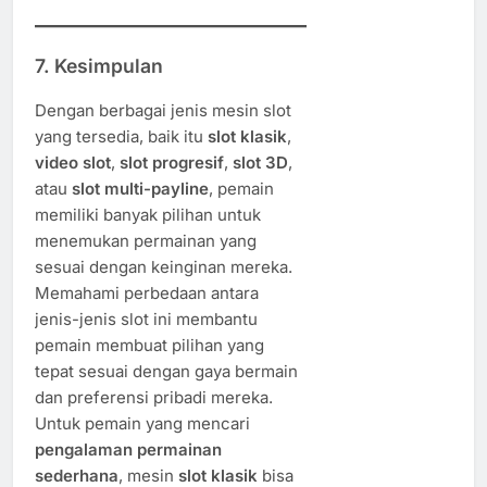
7.
Kesimpulan
Dengan berbagai jenis mesin slot
yang tersedia, baik itu
slot klasik
,
video slot
,
slot progresif
,
slot 3D
,
atau
slot multi-payline
, pemain
memiliki banyak pilihan untuk
menemukan permainan yang
sesuai dengan keinginan mereka.
Memahami perbedaan antara
jenis-jenis slot ini membantu
pemain membuat pilihan yang
tepat sesuai dengan gaya bermain
dan preferensi pribadi mereka.
Untuk pemain yang mencari
pengalaman permainan
sederhana
, mesin
slot klasik
bisa