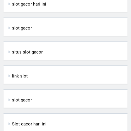
slot gacor hari ini
slot gacor
situs slot gacor
link slot
slot gacor
Slot gacor hari ini