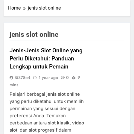
Home
jenis slot online
jenis slot online
Jenis-Jenis Slot Online yang
Perlu Diketahui: Panduan
Lengkap untuk Pemain
f5378e4
1 year ago
0
9
mins
Pelajari berbagai
jenis slot online
yang perlu diketahui untuk memilih
permainan yang sesuai dengan
preferensi Anda. Temukan
perbedaan antara
slot klasik
,
video
slot
, dan
slot progresif
dalam