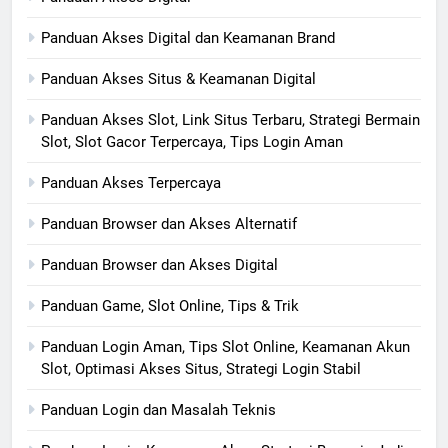
Panduan Akses Digital dan Keamanan Brand
Panduan Akses Situs & Keamanan Digital
Panduan Akses Slot, Link Situs Terbaru, Strategi Bermain
Slot, Slot Gacor Terpercaya, Tips Login Aman
Panduan Akses Terpercaya
Panduan Browser dan Akses Alternatif
Panduan Browser dan Akses Digital
Panduan Game, Slot Online, Tips & Trik
Panduan Login Aman, Tips Slot Online, Keamanan Akun
Slot, Optimasi Akses Situs, Strategi Login Stabil
Panduan Login dan Masalah Teknis