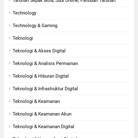
Taruhan Sepak Bola, Judi Online, Panduan Taruhan
Technology
Technology & Gaming
Teknologi
Teknologi & Akses Digital
Teknologi & Analisis Permainan
Teknologi & Hiburan Digital
Teknologi & Infrastruktur Digital
Teknologi & Keamanan
Teknologi & Keamanan Akun
Teknologi & Keamanan Digital