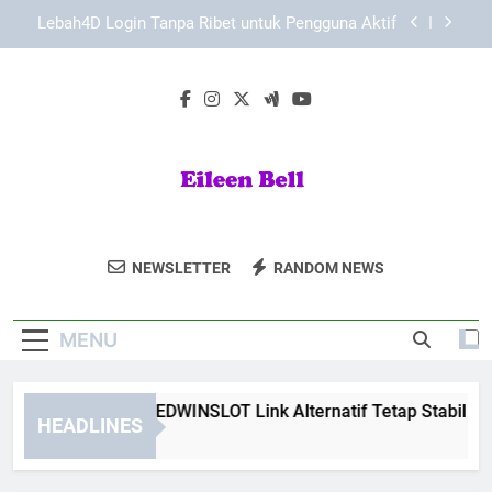
Skip
Cara Aman Daftar Edwinslot di Browser Mobile
to
dengan Langkah Praktis dan Terarah
content
Cara Aman Daftar Lebah4D Melalui Perangkat
Mobile untuk Pengguna Baru
Cara Memastikan EDWINSLOT Link Alternatif
Tetap Stabil dan Mudah Diakses
Lebah4D Login Tanpa Ribet untuk Pengguna Aktif
Cara Aman Daftar Edwinslot di Browser Mobile
dengan Langkah Praktis dan Terarah
Eileen Bell
Dapatkan Inspirasi Gaya Hidup Dan Konten
Cara Aman Daftar Lebah4D Melalui Perangkat
NEWSLETTER
RANDOM NEWS
Mobile untuk Pengguna Baru
Menarik Di Blog Eileen Bell.
MENU
ra Memastikan EDWINSLOT Link Alternatif Tetap Stabil dan M
HEADLINES
Month Ago