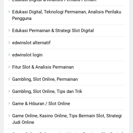
Edukasi Digital, Teknologi Permainan, Analisis Perilaku
Pengguna
Edukasi Permainan & Strategi Slot Digital
edwinslot alternatif
edwinslot login
Fitur Slot & Analisis Permainan
Gambling, Slot Online, Permainan
Gambling, Slot Online, Tips dan Trik
Game & Hiburan / Slot Online
Game Online, Kasino Online, Tips Bermain Slot, Strategi
Judi Online