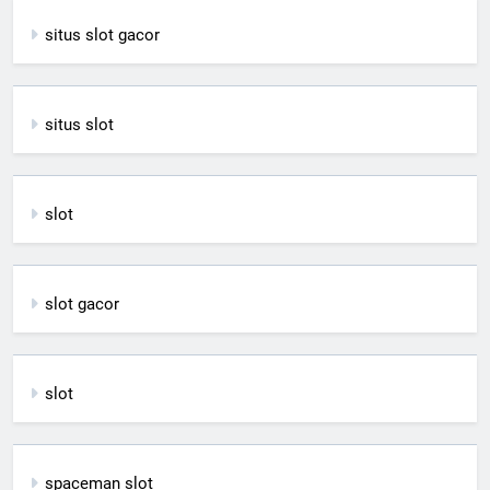
situs slot gacor
situs slot
slot
slot gacor
slot
spaceman slot