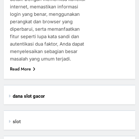
internet, memastikan informasi
login yang benar, menggunakan
perangkat dan browser yang
diperbarui, serta memanfaatkan
fitur seperti lupa kata sandi dan
autentikasi dua faktor, Anda dapat
menyelesaikan sebagian besar
masalah yang umum terjadi.
Read More
dana slot gacor
slot