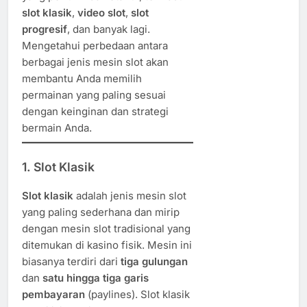
slot klasik
,
video slot
,
slot
progresif
, dan banyak lagi.
Mengetahui perbedaan antara
berbagai jenis mesin slot akan
membantu Anda memilih
permainan yang paling sesuai
dengan keinginan dan strategi
bermain Anda.
1.
Slot Klasik
Slot klasik
adalah jenis mesin slot
yang paling sederhana dan mirip
dengan mesin slot tradisional yang
ditemukan di kasino fisik. Mesin ini
biasanya terdiri dari
tiga gulungan
dan
satu hingga tiga garis
pembayaran
(paylines). Slot klasik