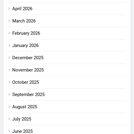
April 2026
March 2026
February 2026
January 2026
December 2025
November 2025
October 2025
September 2025
August 2025
July 2025
June 2025