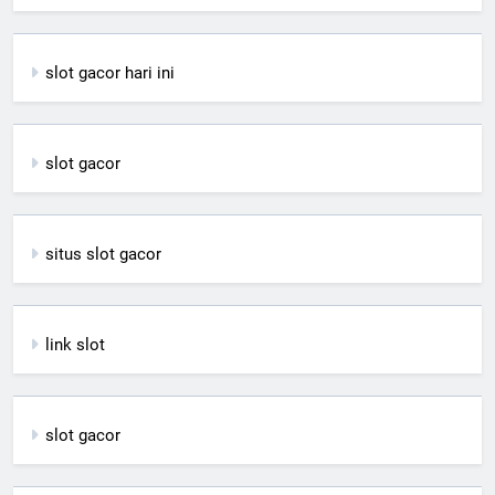
slot gacor hari ini
slot gacor
situs slot gacor
link slot
slot gacor