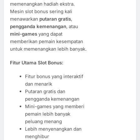
memenangkan hadiah ekstra.
Mesin slot bonus sering kali
menawarkan
putaran gratis
,
pengganda kemenangan
, atau
mini-games
yang dapat
memberikan pemain kesempatan
untuk memenangkan lebih banyak.
Fitur Utama Slot Bonus:
Fitur bonus yang interaktif
dan menarik
Putaran gratis dan
pengganda kemenangan
Mini-games yang memberi
pemain lebih banyak
peluang menang
Lebih menyenangkan dan
menghibur