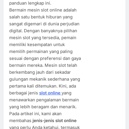
panduan lengkap ini.
Bermain mesin slot online adalah
salah satu bentuk hiburan yang
sangat digemari di dunia perjudian
digital. Dengan banyaknya pilihan
mesin slot yang tersedia, pemain
memiliki kesempatan untuk
memilih permainan yang paling
sesuai dengan preferensi dan gaya
bermain mereka. Mesin slot telah
berkembang jauh dari sekadar
gulungan mekanik sederhana yang
pertama kali ditemukan. Kini, ada
berbagai jenis
slot online
yang
menawarkan pengalaman bermain
yang lebih beragam dan menarik.
Pada artikel ini, kami akan
membahas
jenis-jenis slot online
yang perlu Anda ketahui, termasuk