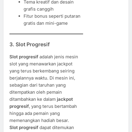
Tema kreatif dan desain
grafis canggih
Fitur bonus seperti putaran
gratis dan mini-game
3.
Slot Progresif
Slot progresif
adalah jenis mesin
slot yang menawarkan jackpot
yang terus berkembang seiring
berjalannya waktu. Di mesin ini,
sebagian dari taruhan yang
ditempatkan oleh pemain
ditambahkan ke dalam
jackpot
progresif
, yang terus bertambah
hingga ada pemain yang
memenangkan hadiah besar.
Slot progresif
dapat ditemukan