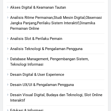
Akses Digital & Keamanan Tautan
Analisis Ritme Permainan,Studi Mesin Digital,Observasi
Jangka Panjang,Perilaku Sistem Interaktif,Dinamika
Permainan Online
Analisis Slot & Perilaku Pemain
Analisis Teknologi & Pengalaman Pengguna
Database Management, Pengembangan Sistem,
Teknologi Informasi
Desain Digital & User Experience
Desain UX/UI & Pengalaman Pengguna
Desain Visual Digital, Budaya dan Teknologi, Slot Online
Interaktif
Edukasi & Informasi