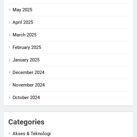
May 2025
April 2025
March 2025
February 2025
January 2025
December 2024
November 2024
October 2024
Categories
Akses & Teknologi