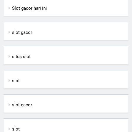
Slot gacor hari ini
slot gacor
situs slot
slot
slot gacor
slot