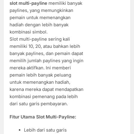
slot multi-payline
memiliki banyak
paylines, yang memungkinkan
pemain untuk memenangkan
hadiah dengan lebih banyak
kombinasi simbol.
Slot multi-payline sering kali
memiliki 10, 20, atau bahkan lebih
banyak paylines, dan pemain dapat
memilih jumlah paylines yang ingin
mereka aktifkan. Ini memberi
pemain lebih banyak peluang
untuk memenangkan hadiah,
karena mereka dapat mendapatkan
kombinasi pemenang pada lebih
dari satu garis pembayaran.
Fitur Utama Slot Multi-Payline:
Lebih dari satu garis