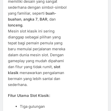
memiliki desain yang sangat
sederhana dengan simbol-simbol
yang familiar, seperti
buah-
buahan
,
angka 7
,
BAR
, dan
lonceng
.
Mesin slot klasik ini sering
dianggap sebagai pilihan yang
tepat bagi pemain pemula yang
baru memulai perjalanan mereka
dalam dunia mesin slot. Dengan
gameplay yang mudah dipahami
dan fitur yang tidak rumit,
slot
klasik
menawarkan pengalaman
bermain yang lebih santai dan
sederhana.
Fitur Utama Slot Klasik:
Tiga gulungan