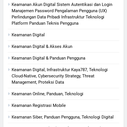
Keamanan Akun Digital Sistem Autentikasi dan Login
Manajemen Password Pengalaman Pengguna (UX)
Perlindungan Data Pribadi Infrastruktur Teknologi
Platform Panduan Teknis Pengguna
Keamanan Digital
Keamanan Digital & Akses Akun
Keamanan Digital & Panduan Pengguna
Keamanan Digital, Infrastruktur Kaya787, Teknologi
Cloud-Native, Cybersecurity Strategy, Threat
Management, Proteksi Data
Keamanan Online, Panduan, Teknologi
Keamanan Registrasi Mobile
Keamanan Siber, Panduan Pengguna, Teknologi Digital