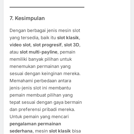
7.
Kesimpulan
Dengan berbagai jenis mesin slot
yang tersedia, baik itu
slot klasik
,
video slot
,
slot progresif
,
slot 3D
,
atau
slot multi-payline
, pemain
memiliki banyak pilihan untuk
menemukan permainan yang
sesuai dengan keinginan mereka.
Memahami perbedaan antara
jenis-jenis slot ini membantu
pemain membuat pilihan yang
tepat sesuai dengan gaya bermain
dan preferensi pribadi mereka.
Untuk pemain yang mencari
pengalaman permainan
sederhana
, mesin
slot klasik
bisa