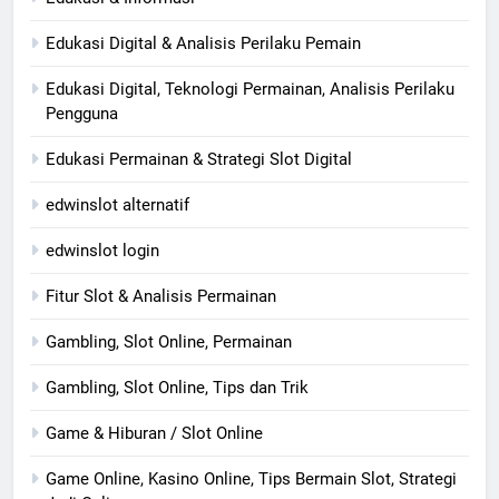
Edukasi Digital & Analisis Perilaku Pemain
Edukasi Digital, Teknologi Permainan, Analisis Perilaku
Pengguna
Edukasi Permainan & Strategi Slot Digital
edwinslot alternatif
edwinslot login
Fitur Slot & Analisis Permainan
Gambling, Slot Online, Permainan
Gambling, Slot Online, Tips dan Trik
Game & Hiburan / Slot Online
Game Online, Kasino Online, Tips Bermain Slot, Strategi