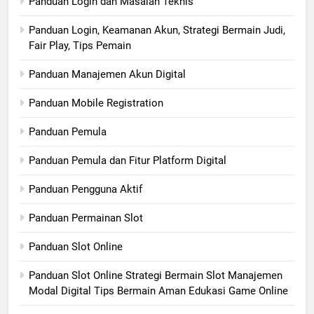
Panduan Login dan Masalah Teknis
Panduan Login, Keamanan Akun, Strategi Bermain Judi,
Fair Play, Tips Pemain
Panduan Manajemen Akun Digital
Panduan Mobile Registration
Panduan Pemula
Panduan Pemula dan Fitur Platform Digital
Panduan Pengguna Aktif
Panduan Permainan Slot
Panduan Slot Online
Panduan Slot Online Strategi Bermain Slot Manajemen
Modal Digital Tips Bermain Aman Edukasi Game Online