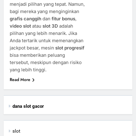
menjadi pilihan yang tepat. Namun,
bagi mereka yang menginginkan
grafis canggih
dan
fitur bonus
,
video slot
atau
slot 3D
adalah
pilihan yang lebih menarik. Jika
Anda tertarik untuk memenangkan
jackpot besar, mesin
slot progresif
bisa memberikan peluang
tersebut, meskipun dengan risiko
yang lebih tinggi.
Read More
dana slot gacor
slot