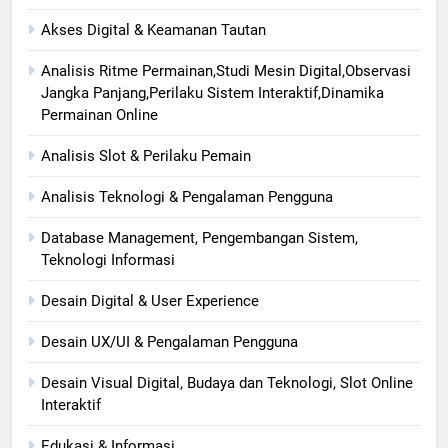
Akses Digital & Keamanan Tautan
Analisis Ritme Permainan,Studi Mesin Digital,Observasi
Jangka Panjang,Perilaku Sistem Interaktif,Dinamika
Permainan Online
Analisis Slot & Perilaku Pemain
Analisis Teknologi & Pengalaman Pengguna
Database Management, Pengembangan Sistem,
Teknologi Informasi
Desain Digital & User Experience
Desain UX/UI & Pengalaman Pengguna
Desain Visual Digital, Budaya dan Teknologi, Slot Online
Interaktif
Edukasi & Informasi