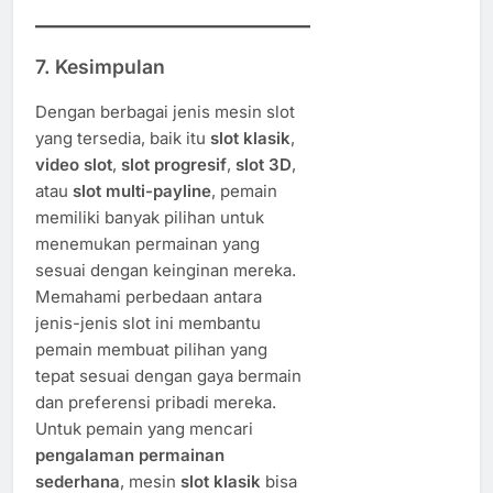
7.
Kesimpulan
Dengan berbagai jenis mesin slot
yang tersedia, baik itu
slot klasik
,
video slot
,
slot progresif
,
slot 3D
,
atau
slot multi-payline
, pemain
memiliki banyak pilihan untuk
menemukan permainan yang
sesuai dengan keinginan mereka.
Memahami perbedaan antara
jenis-jenis slot ini membantu
pemain membuat pilihan yang
tepat sesuai dengan gaya bermain
dan preferensi pribadi mereka.
Untuk pemain yang mencari
pengalaman permainan
sederhana
, mesin
slot klasik
bisa