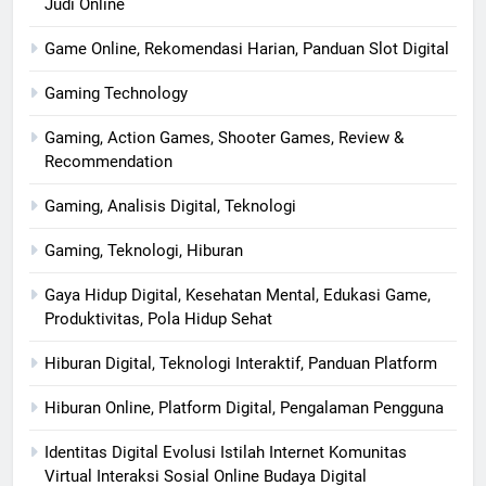
Judi Online
Game Online, Rekomendasi Harian, Panduan Slot Digital
Gaming Technology
Gaming, Action Games, Shooter Games, Review &
Recommendation
Gaming, Analisis Digital, Teknologi
Gaming, Teknologi, Hiburan
Gaya Hidup Digital, Kesehatan Mental, Edukasi Game,
Produktivitas, Pola Hidup Sehat
Hiburan Digital, Teknologi Interaktif, Panduan Platform
Hiburan Online, Platform Digital, Pengalaman Pengguna
Identitas Digital Evolusi Istilah Internet Komunitas
Virtual Interaksi Sosial Online Budaya Digital