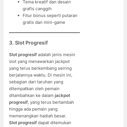
Tema kreatif dan desain
grafis canggih
Fitur bonus seperti putaran
gratis dan mini-game
3.
Slot Progresif
Slot progresif
adalah jenis mesin
slot yang menawarkan jackpot
yang terus berkembang seiring
berjalannya waktu. Di mesin ini,
sebagian dari taruhan yang
ditempatkan oleh pemain
ditambahkan ke dalam
jackpot
progresif
, yang terus bertambah
hingga ada pemain yang
memenangkan hadiah besar.
Slot progresif
dapat ditemukan