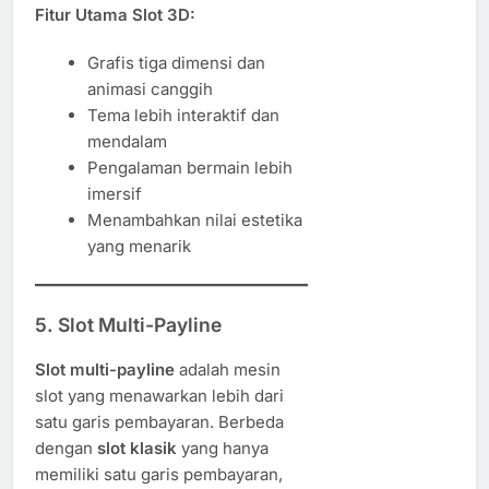
Fitur Utama Slot 3D:
Grafis tiga dimensi dan
animasi canggih
Tema lebih interaktif dan
mendalam
Pengalaman bermain lebih
imersif
Menambahkan nilai estetika
yang menarik
5.
Slot Multi-Payline
Slot multi-payline
adalah mesin
slot yang menawarkan lebih dari
satu garis pembayaran. Berbeda
dengan
slot klasik
yang hanya
memiliki satu garis pembayaran,