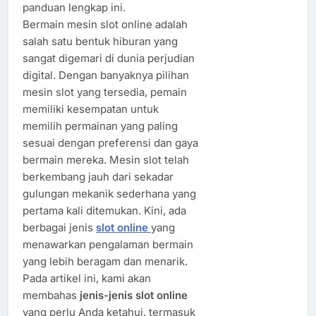
panduan lengkap ini.
Bermain mesin slot online adalah
salah satu bentuk hiburan yang
sangat digemari di dunia perjudian
digital. Dengan banyaknya pilihan
mesin slot yang tersedia, pemain
memiliki kesempatan untuk
memilih permainan yang paling
sesuai dengan preferensi dan gaya
bermain mereka. Mesin slot telah
berkembang jauh dari sekadar
gulungan mekanik sederhana yang
pertama kali ditemukan. Kini, ada
berbagai jenis
slot online
yang
menawarkan pengalaman bermain
yang lebih beragam dan menarik.
Pada artikel ini, kami akan
membahas
jenis-jenis slot online
yang perlu Anda ketahui, termasuk