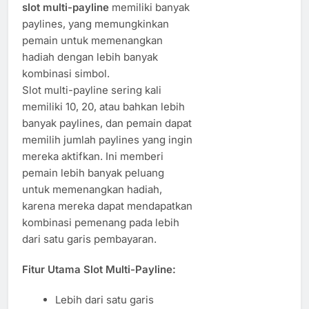
slot multi-payline
memiliki banyak
paylines, yang memungkinkan
pemain untuk memenangkan
hadiah dengan lebih banyak
kombinasi simbol.
Slot multi-payline sering kali
memiliki 10, 20, atau bahkan lebih
banyak paylines, dan pemain dapat
memilih jumlah paylines yang ingin
mereka aktifkan. Ini memberi
pemain lebih banyak peluang
untuk memenangkan hadiah,
karena mereka dapat mendapatkan
kombinasi pemenang pada lebih
dari satu garis pembayaran.
Fitur Utama Slot Multi-Payline:
Lebih dari satu garis