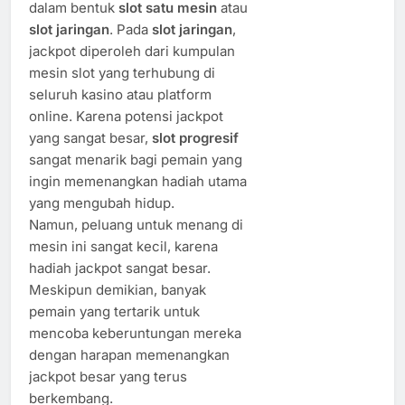
dalam bentuk
slot satu mesin
atau
slot jaringan
. Pada
slot jaringan
,
jackpot diperoleh dari kumpulan
mesin slot yang terhubung di
seluruh kasino atau platform
online. Karena potensi jackpot
yang sangat besar,
slot progresif
sangat menarik bagi pemain yang
ingin memenangkan hadiah utama
yang mengubah hidup.
Namun, peluang untuk menang di
mesin ini sangat kecil, karena
hadiah jackpot sangat besar.
Meskipun demikian, banyak
pemain yang tertarik untuk
mencoba keberuntungan mereka
dengan harapan memenangkan
jackpot besar yang terus
berkembang.