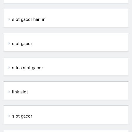
slot gacor hari ini
slot gacor
situs slot gacor
link slot
slot gacor