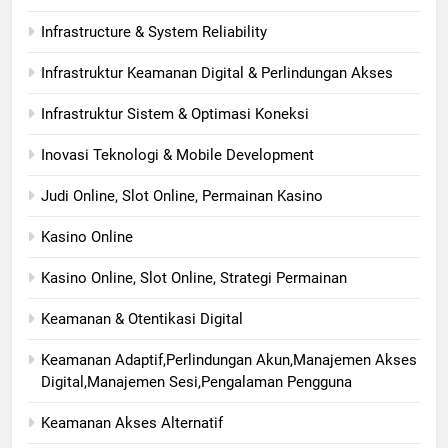
Infrastructure & System Reliability
Infrastruktur Keamanan Digital & Perlindungan Akses
Infrastruktur Sistem & Optimasi Koneksi
Inovasi Teknologi & Mobile Development
Judi Online, Slot Online, Permainan Kasino
Kasino Online
Kasino Online, Slot Online, Strategi Permainan
Keamanan & Otentikasi Digital
Keamanan Adaptif,Perlindungan Akun,Manajemen Akses
Digital,Manajemen Sesi,Pengalaman Pengguna
Keamanan Akses Alternatif