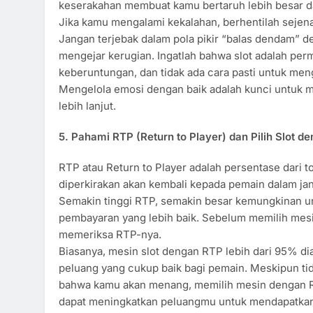
keserakahan membuat kamu bertaruh lebih besar d
Jika kamu mengalami kekalahan, berhentilah sejena
Jangan terjebak dalam pola pikir “balas dendam”
mengejar kerugian. Ingatlah bahwa slot adalah per
keberuntungan, dan tidak ada cara pasti untuk men
Mengelola emosi dengan baik adalah kunci untuk m
lebih lanjut.
5.
Pahami RTP (Return to Player) dan Pilih Slot d
RTP atau Return to Player adalah persentase dari t
diperkirakan akan kembali kepada pemain dalam ja
Semakin tinggi RTP, semakin besar kemungkinan
pembayaran yang lebih baik. Sebelum memilih mesin
memeriksa RTP-nya.
Biasanya, mesin slot dengan RTP lebih dari 95% 
peluang yang cukup baik bagi pemain. Meskipun ti
bahwa kamu akan menang, memilih mesin dengan RT
dapat meningkatkan peluangmu untuk mendapatkan h