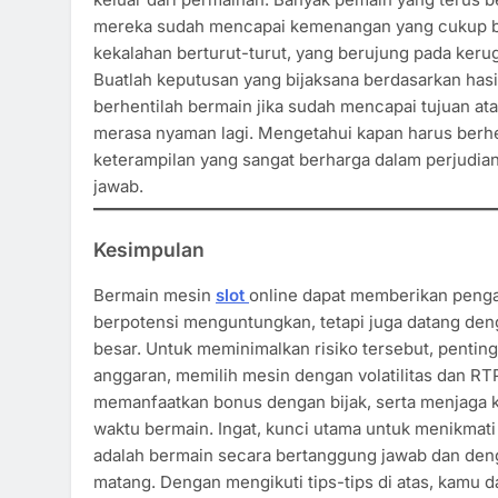
mereka sudah mencapai kemenangan yang cukup b
kekalahan berturut-turut, yang berujung pada kerugi
Buatlah keputusan yang bijaksana berdasarkan has
berhentilah bermain jika sudah mencapai tujuan ata
merasa nyaman lagi. Mengetahui kapan harus berhe
keterampilan yang sangat berharga dalam perjudia
jawab.
Kesimpulan
Bermain mesin
slot
online dapat memberikan peng
berpotensi menguntungkan, tetapi juga datang deng
besar. Untuk meminimalkan risiko tersebut, pentin
anggaran, memilih mesin dengan volatilitas dan RTP
memanfaatkan bonus dengan bijak, serta menjaga k
waktu bermain. Ingat, kunci utama untuk menikmati
adalah bermain secara bertanggung jawab dan den
matang. Dengan mengikuti tips-tips di atas, kamu 