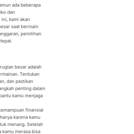
amun ada beberapa
iko dan
ini, kami akan
esar saat bermain
anggaran, pemilihan
tepat.
erugian besar adalah
rmainan. Tentukan
n, dan pastikan
 langkah penting dalam
mbantu kamu menjaga
 kemampuan finansial
 hanya karena kamu
ntuk menang. Setelah
ka kamu merasa bisa