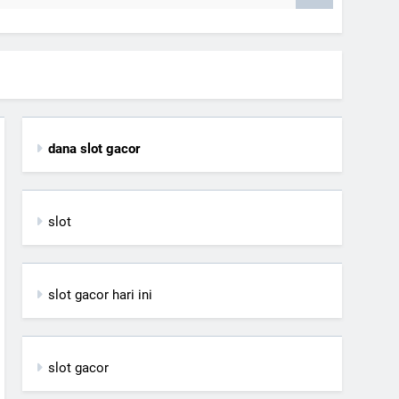
dana slot gacor
slot
slot gacor hari ini
slot gacor