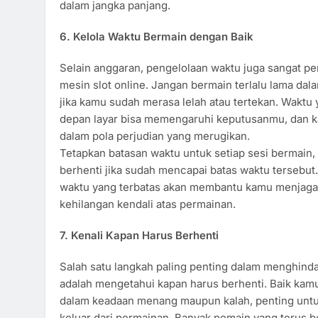
dalam jangka panjang.
6.
Kelola Waktu Bermain dengan Baik
Selain anggaran, pengelolaan waktu juga sangat pe
mesin slot online. Jangan bermain terlalu lama dala
jika kamu sudah merasa lelah atau tertekan. Waktu y
depan layar bisa memengaruhi keputusanmu, dan k
dalam pola perjudian yang merugikan.
Tetapkan batasan waktu untuk setiap sesi bermain,
berhenti jika sudah mencapai batas waktu tersebu
waktu yang terbatas akan membantu kamu menjaga 
kehilangan kendali atas permainan.
7.
Kenali Kapan Harus Berhenti
Salah satu langkah paling penting dalam menghinda
adalah mengetahui kapan harus berhenti. Baik kam
dalam keadaan menang maupun kalah, penting untu
keluar dari permainan. Banyak pemain yang terus 