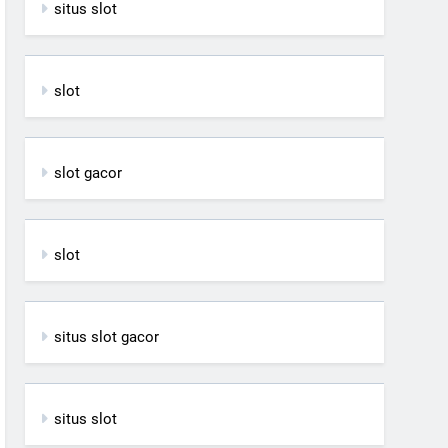
situs slot
slot
slot gacor
slot
situs slot gacor
situs slot