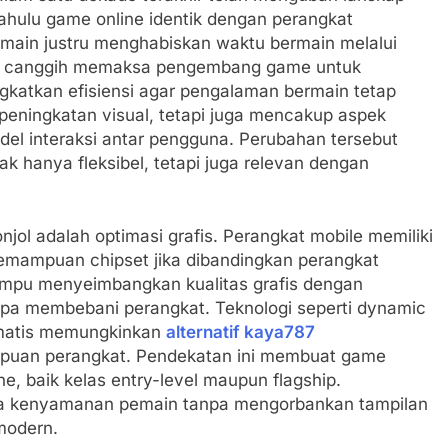
 dahulu game online identik dengan perangkat
emain justru menghabiskan waktu bermain melalui
in canggih memaksa pengembang game untuk
ngkatkan efisiensi agar pengalaman bermain tetap
peningkatan visual, tetapi juga mencakup aspek
odel interaksi antar pengguna. Perubahan tersebut
k hanya fleksibel, tetapi juga relevan dengan
jol adalah optimasi grafis. Perangkat mobile memiliki
 kemampuan chipset jika dibandingkan perangkat
mpu menyeimbangkan kualitas grafis dengan
npa membebani perangkat. Teknologi seperti dynamic
tomatis memungkinkan
alternatif kaya787
mpuan perangkat. Pendekatan ini membuat game
ne, baik kelas entry-level maupun flagship.
jaga kenyamanan pemain tanpa mengorbankan tampilan
modern.