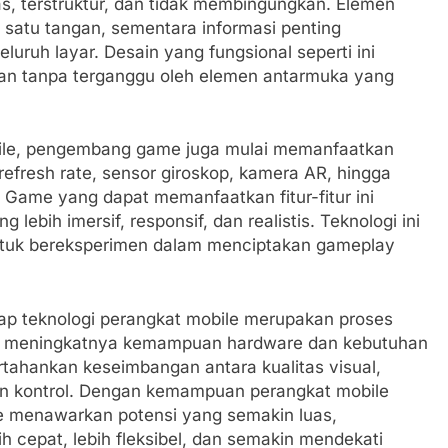
as, terstruktur, dan tidak membingungkan. Elemen
 satu tangan, sementara informasi penting
luruh layar. Desain yang fungsional seperti ini
an tanpa terganggu oleh elemen antarmuka yang
ile, pengembang game juga mulai memanfaatkan
 refresh rate, sensor giroskop, kamera AR, hingga
 Game yang dapat memanfaatkan fitur-fitur ini
ih imersif, responsif, dan realistis. Teknologi ini
tuk bereksperimen dalam menciptakan gameplay
ap teknologi perangkat mobile merupakan proses
ing meningkatnya kemampuan hardware dan kebutuhan
hankan keseimbangan antara kualitas visual,
nan kontrol. Dengan kemampuan perangkat mobile
 menawarkan potensi yang semakin luas,
 cepat, lebih fleksibel, dan semakin mendekati