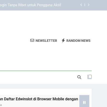
gin Tanpa Ribet untuk Pengguna Aktif
le dengan Langkah Praktis dan Terarah
Perangkat Mobile untuk Pengguna Baru
natif Tetap Stabil dan Mudah Diakses
NEWSLETTER
RANDOM NEWS
gin Tanpa Ribet untuk Pengguna Aktif
le dengan Langkah Praktis dan Terarah
Perangkat Mobile untuk Pengguna Baru
inslot di Browser Mobile dengan Langkah Praktis dan Terara