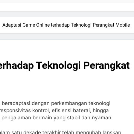
Adaptasi Game Online terhadap Teknologi Perangkat Mobile
erhadap Teknologi Perangkat
e beradaptasi dengan perkembangan teknologi
esponsivitas kontrol, efisiensi baterai, hingga
g pengalaman bermain yang stabil dan nyaman.
lam satu dekade terakhir telah mengubah lanskap