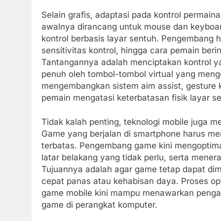
Selain grafis, adaptasi pada kontrol perma
awalnya dirancang untuk mouse dan keyboard
kontrol berbasis layar sentuh. Pengembang ha
sensitivitas kontrol, hingga cara pemain ber
Tantangannya adalah menciptakan kontrol yan
penuh oleh tombol-tombol virtual yang men
mengembangkan sistem aim assist, gesture
pemain mengatasi keterbatasan fisik layar s
Tidak kalah penting, teknologi mobile juga 
Game yang berjalan di smartphone harus mem
terbatas. Pengembang game kini mengoptima
latar belakang yang tidak perlu, serta men
Tujuannya adalah agar game tetap dapat di
cepat panas atau kehabisan daya. Proses opt
game mobile kini mampu menawarkan pengal
game di perangkat komputer.