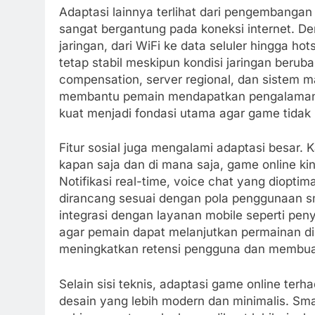
Adaptasi lainnya terlihat dari pengembangan j
sangat bergantung pada koneksi internet. D
jaringan, dari WiFi ke data seluler hingga
tetap stabil meskipun kondisi jaringan beruba
compensation, server regional, dan sistem m
membantu pemain mendapatkan pengalaman be
kuat menjadi fondasi utama agar game tidak 
Fitur sosial juga mengalami adaptasi besar
kapan saja dan di mana saja, game online ki
Notifikasi real-time, voice chat yang diopt
dirancang sesuai dengan pola penggunaan 
integrasi dengan layanan mobile seperti peny
agar pemain dapat melanjutkan permainan d
meningkatkan retensi pengguna dan membuat
Selain sisi teknis, adaptasi game online ter
desain yang lebih modern dan minimalis. Sma