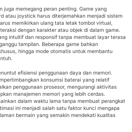
inan juga memegang peran penting. Game yang
 atau joystick harus diterjemahkan menjadi sistem
rus memikirkan ulang tata letak tombol virtual,
interaksi dengan karakter atau objek di dalam game.
g intuitif dan responsif tanpa membuat layar terasa
gganggu tampilan. Beberapa game bahkan
 khusus, hingga mode otomatis untuk membantu
entuh.
menuntut efisiensi penggunaan daya dan memori.
pertimbangkan konsumsi baterai yang relatif
lkan penggunaan prosesor, mengurangi aktivitas
erapkan manajemen memori yang lebih cerdas.
mainkan dalam waktu lama tanpa membuat perangkat
imasi ini menjadi salah satu faktor kunci mengapa
aman bermain yang semakin mendekati kualitas