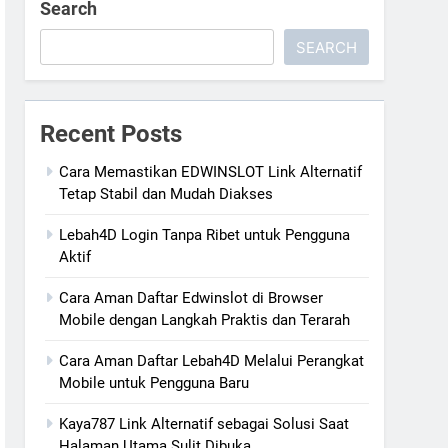
Search
SEARCH
Recent Posts
Cara Memastikan EDWINSLOT Link Alternatif
Tetap Stabil dan Mudah Diakses
Lebah4D Login Tanpa Ribet untuk Pengguna
Aktif
Cara Aman Daftar Edwinslot di Browser
Mobile dengan Langkah Praktis dan Terarah
Cara Aman Daftar Lebah4D Melalui Perangkat
Mobile untuk Pengguna Baru
Kaya787 Link Alternatif sebagai Solusi Saat
Halaman Utama Sulit Dibuka