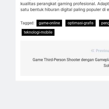
kualitas perangkat gaming profesional. Adap
satu bentuk hiburan digital paling populer di 
Tagged:
game-online
optimasi-grafis
pen
teknologi-mobile
Previou
Post
navigation
Game Third-Person Shooter dengan Gamepl
Sol