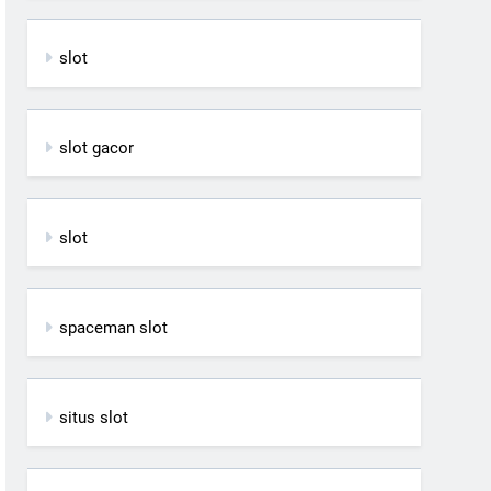
slot
slot gacor
slot
spaceman slot
situs slot