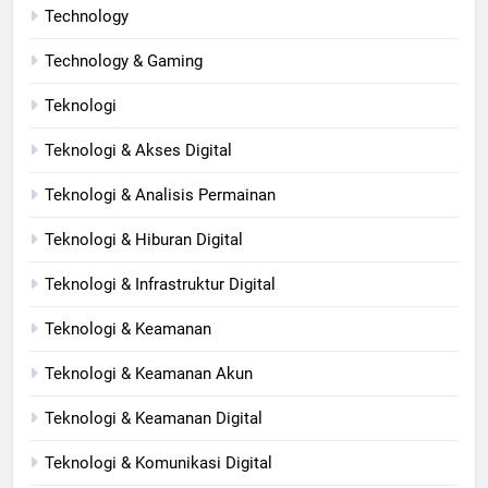
Technology
Technology & Gaming
Teknologi
Teknologi & Akses Digital
Teknologi & Analisis Permainan
Teknologi & Hiburan Digital
Teknologi & Infrastruktur Digital
Teknologi & Keamanan
Teknologi & Keamanan Akun
Teknologi & Keamanan Digital
Teknologi & Komunikasi Digital