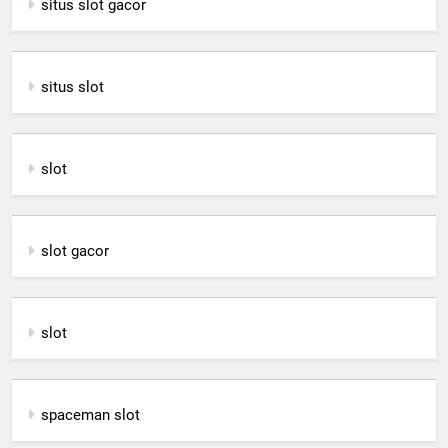
situs slot gacor
situs slot
slot
slot gacor
slot
spaceman slot