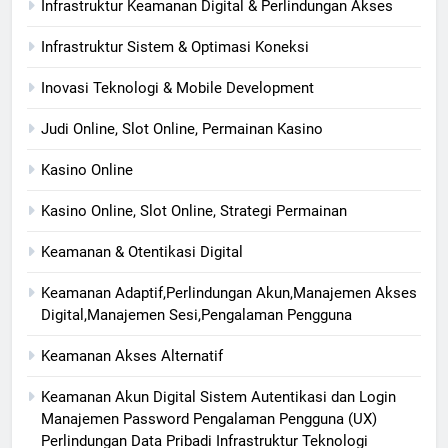
Infrastruktur Keamanan Digital & Perlindungan Akses
Infrastruktur Sistem & Optimasi Koneksi
Inovasi Teknologi & Mobile Development
Judi Online, Slot Online, Permainan Kasino
Kasino Online
Kasino Online, Slot Online, Strategi Permainan
Keamanan & Otentikasi Digital
Keamanan Adaptif,Perlindungan Akun,Manajemen Akses
Digital,Manajemen Sesi,Pengalaman Pengguna
Keamanan Akses Alternatif
Keamanan Akun Digital Sistem Autentikasi dan Login
Manajemen Password Pengalaman Pengguna (UX)
Perlindungan Data Pribadi Infrastruktur Teknologi