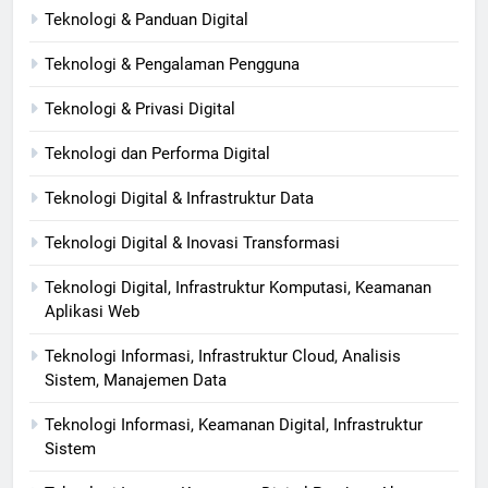
Teknologi & Panduan Digital
Teknologi & Pengalaman Pengguna
Teknologi & Privasi Digital
Teknologi dan Performa Digital
Teknologi Digital & Infrastruktur Data
Teknologi Digital & Inovasi Transformasi
Teknologi Digital, Infrastruktur Komputasi, Keamanan
Aplikasi Web
Teknologi Informasi, Infrastruktur Cloud, Analisis
Sistem, Manajemen Data
Teknologi Informasi, Keamanan Digital, Infrastruktur
Sistem