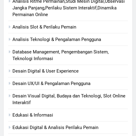
Analisis Ritme Permainan,Studi Mesin Digital,Observasi
Jangka Panjang,Perilaku Sistem Interaktif,Dinamika
Permainan Online
Analisis Slot & Perilaku Pemain
Analisis Teknologi & Pengalaman Pengguna
Database Management, Pengembangan Sistem,
Teknologi Informasi
Desain Digital & User Experience
Desain UX/UI & Pengalaman Pengguna
Desain Visual Digital, Budaya dan Teknologi, Slot Online
Interaktif
Edukasi & Informasi
Edukasi Digital & Analisis Perilaku Pemain