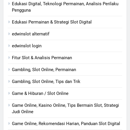
Edukasi Digital, Teknologi Permainan, Analisis Perilaku
Pengguna
Edukasi Permainan & Strategi Slot Digital
edwinslot alternatif
edwinslot login
Fitur Slot & Analisis Permainan
Gambling, Slot Online, Permainan
Gambling, Slot Online, Tips dan Trik
Game & Hiburan / Slot Online
Game Online, Kasino Online, Tips Bermain Slot, Strategi
Judi Online
Game Online, Rekomendasi Harian, Panduan Slot Digital