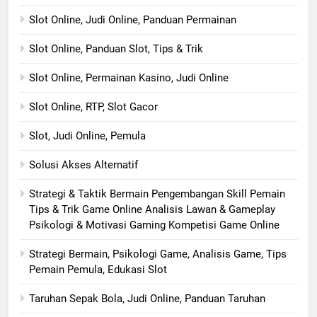
Slot Online, Judi Online, Panduan Permainan
Slot Online, Panduan Slot, Tips & Trik
Slot Online, Permainan Kasino, Judi Online
Slot Online, RTP, Slot Gacor
Slot, Judi Online, Pemula
Solusi Akses Alternatif
Strategi & Taktik Bermain Pengembangan Skill Pemain
Tips & Trik Game Online Analisis Lawan & Gameplay
Psikologi & Motivasi Gaming Kompetisi Game Online
Strategi Bermain, Psikologi Game, Analisis Game, Tips
Pemain Pemula, Edukasi Slot
Taruhan Sepak Bola, Judi Online, Panduan Taruhan