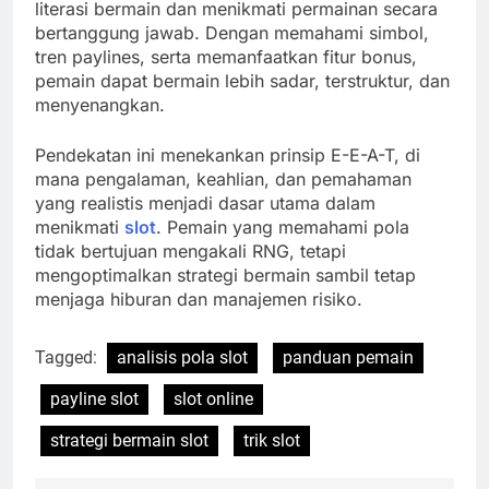
literasi bermain dan menikmati permainan secara
bertanggung jawab. Dengan memahami simbol,
tren paylines, serta memanfaatkan fitur bonus,
pemain dapat bermain lebih sadar, terstruktur, dan
menyenangkan.
Pendekatan ini menekankan prinsip E-E-A-T, di
mana pengalaman, keahlian, dan pemahaman
yang realistis menjadi dasar utama dalam
menikmati
slot
. Pemain yang memahami pola
tidak bertujuan mengakali RNG, tetapi
mengoptimalkan strategi bermain sambil tetap
menjaga hiburan dan manajemen risiko.
Tagged:
analisis pola slot
panduan pemain
payline slot
slot online
strategi bermain slot
trik slot