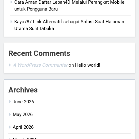
Cara Aman Daftar Lebah4D Melalui Perangkat Mobile
untuk Pengguna Baru
Kaya787 Link Alternatif sebagai Solusi Saat Halaman
Utama Sulit Dibuka
Recent Comments
A WordPress Commenter
on
Hello world!
Archives
June 2026
May 2026
April 2026