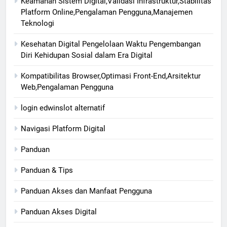
Keamanan Sistem Digital,Validasi Infrastruktur,Stabilitas
Platform Online,Pengalaman Pengguna,Manajemen
Teknologi
Kesehatan Digital Pengelolaan Waktu Pengembangan
Diri Kehidupan Sosial dalam Era Digital
Kompatibilitas Browser,Optimasi Front-End,Arsitektur
Web,Pengalaman Pengguna
login edwinslot alternatif
Navigasi Platform Digital
Panduan
Panduan & Tips
Panduan Akses dan Manfaat Pengguna
Panduan Akses Digital