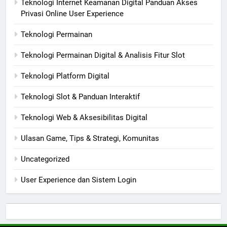
Teknologi Internet Keamanan Digital Panduan Akses
Privasi Online User Experience
Teknologi Permainan
Teknologi Permainan Digital & Analisis Fitur Slot
Teknologi Platform Digital
Teknologi Slot & Panduan Interaktif
Teknologi Web & Aksesibilitas Digital
Ulasan Game, Tips & Strategi, Komunitas
Uncategorized
User Experience dan Sistem Login