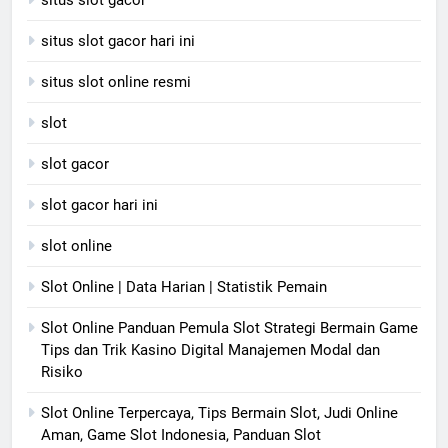
situs slot gacor
situs slot gacor hari ini
situs slot online resmi
slot
slot gacor
slot gacor hari ini
slot online
Slot Online | Data Harian | Statistik Pemain
Slot Online Panduan Pemula Slot Strategi Bermain Game
Tips dan Trik Kasino Digital Manajemen Modal dan
Risiko
Slot Online Terpercaya, Tips Bermain Slot, Judi Online
Aman, Game Slot Indonesia, Panduan Slot