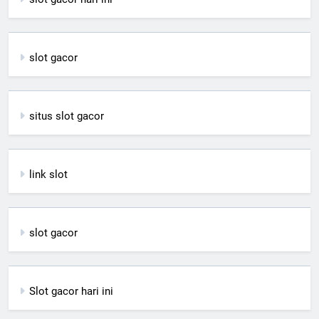
slot gacor
situs slot gacor
link slot
slot gacor
Slot gacor hari ini