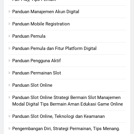
Panduan Manajemen Akun Digital
Panduan Mobile Registration
Panduan Pemula
Panduan Pemula dan Fitur Platform Digital
Panduan Pengguna Aktif
Panduan Permainan Slot
Panduan Slot Online
Panduan Slot Online Strategi Bermain Slot Manajemen
Modal Digital Tips Bermain Aman Edukasi Game Online
Panduan Slot Online, Teknologi dan Keamanan
Pengembangan Diri, Strategi Permainan, Tips Menang.