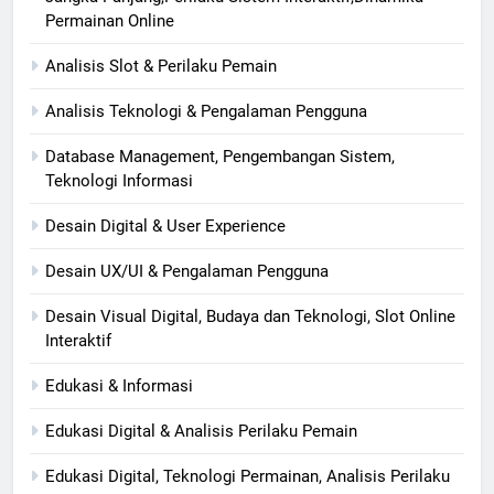
Permainan Online
Analisis Slot & Perilaku Pemain
Analisis Teknologi & Pengalaman Pengguna
Database Management, Pengembangan Sistem,
Teknologi Informasi
Desain Digital & User Experience
Desain UX/UI & Pengalaman Pengguna
Desain Visual Digital, Budaya dan Teknologi, Slot Online
Interaktif
Edukasi & Informasi
Edukasi Digital & Analisis Perilaku Pemain
Edukasi Digital, Teknologi Permainan, Analisis Perilaku