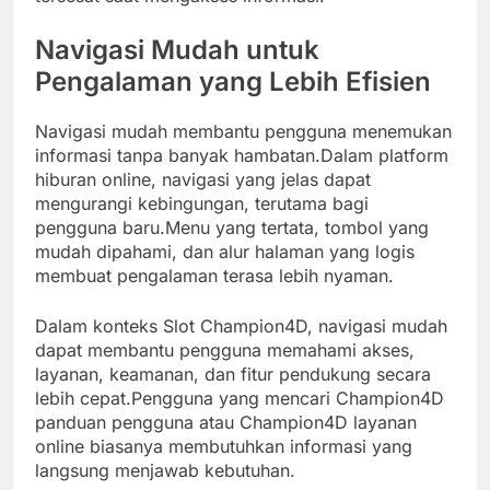
Navigasi Mudah untuk
Pengalaman yang Lebih Efisien
Navigasi mudah membantu pengguna menemukan
informasi tanpa banyak hambatan.Dalam platform
hiburan online, navigasi yang jelas dapat
mengurangi kebingungan, terutama bagi
pengguna baru.Menu yang tertata, tombol yang
mudah dipahami, dan alur halaman yang logis
membuat pengalaman terasa lebih nyaman.
Dalam konteks Slot Champion4D, navigasi mudah
dapat membantu pengguna memahami akses,
layanan, keamanan, dan fitur pendukung secara
lebih cepat.Pengguna yang mencari Champion4D
panduan pengguna atau Champion4D layanan
online biasanya membutuhkan informasi yang
langsung menjawab kebutuhan.