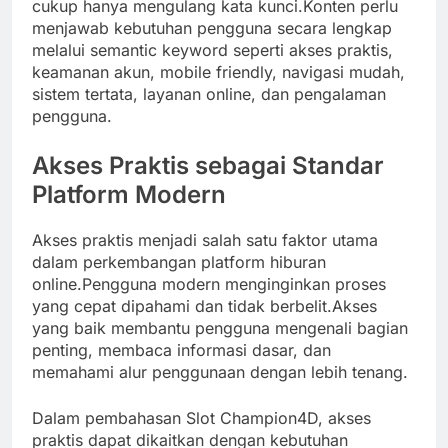
cukup hanya mengulang kata kunci.Konten perlu
menjawab kebutuhan pengguna secara lengkap
melalui semantic keyword seperti akses praktis,
keamanan akun, mobile friendly, navigasi mudah,
sistem tertata, layanan online, dan pengalaman
pengguna.
Akses Praktis sebagai Standar
Platform Modern
Akses praktis menjadi salah satu faktor utama
dalam perkembangan platform hiburan
online.Pengguna modern menginginkan proses
yang cepat dipahami dan tidak berbelit.Akses
yang baik membantu pengguna mengenali bagian
penting, membaca informasi dasar, dan
memahami alur penggunaan dengan lebih tenang.
Dalam pembahasan Slot Champion4D, akses
praktis dapat dikaitkan dengan kebutuhan