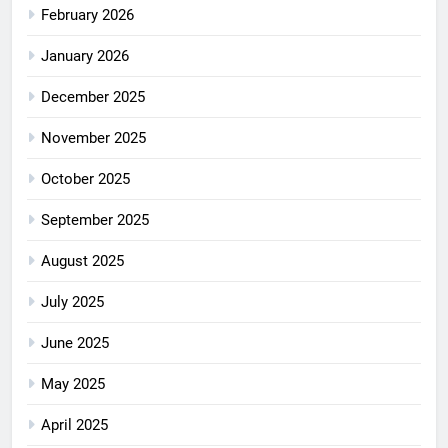
February 2026
January 2026
December 2025
November 2025
October 2025
September 2025
August 2025
July 2025
June 2025
May 2025
April 2025