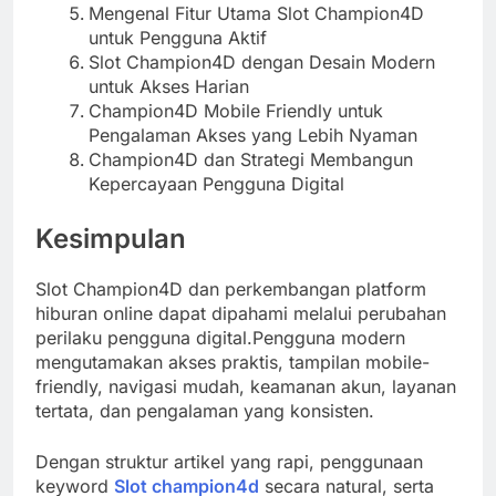
Mengenal Fitur Utama Slot Champion4D
untuk Pengguna Aktif
Slot Champion4D dengan Desain Modern
untuk Akses Harian
Champion4D Mobile Friendly untuk
Pengalaman Akses yang Lebih Nyaman
Champion4D dan Strategi Membangun
Kepercayaan Pengguna Digital
Kesimpulan
Slot Champion4D dan perkembangan platform
hiburan online dapat dipahami melalui perubahan
perilaku pengguna digital.Pengguna modern
mengutamakan akses praktis, tampilan mobile-
friendly, navigasi mudah, keamanan akun, layanan
tertata, dan pengalaman yang konsisten.
Dengan struktur artikel yang rapi, penggunaan
keyword
Slot champion4d
secara natural, serta