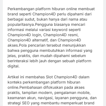
Perkembangan platform hiburan online membuat
brand seperti Champion4D perlu dipahami dari
berbagai sudut, bukan hanya dari nama atau
popularitasnya.Pengguna biasanya mencari
informasi melalui variasi keyword seperti
Champion4D login, Champion4D resmi,
Champion4D alternatif, dan Champion4D
akses.Pola pencarian tersebut menunjukkan
bahwa pengguna membutuhkan informasi yang
jelas, praktis, dan mudah dipahami sebelum
berinteraksi lebih jauh dengan sebuah platform
digital.
Artikel ini membahas Slot Champion4D dalam
konteks perkembangan platform hiburan
online.Pembahasan difokuskan pada akses
praktis, tampilan modern, pengalaman mobile,
keamanan akun, navigasi, layanan pengguna, dan
strategi SEO yang membantu memperkuat brand