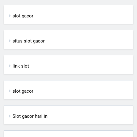
slot gacor
situs slot gacor
link slot
slot gacor
Slot gacor hari ini