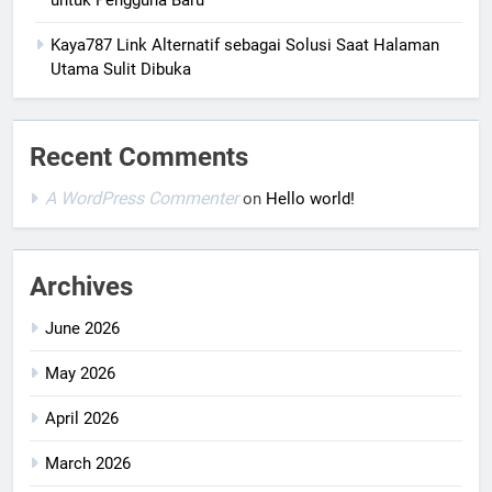
Kaya787 Link Alternatif sebagai Solusi Saat Halaman
Utama Sulit Dibuka
Recent Comments
A WordPress Commenter
on
Hello world!
Archives
June 2026
May 2026
April 2026
March 2026