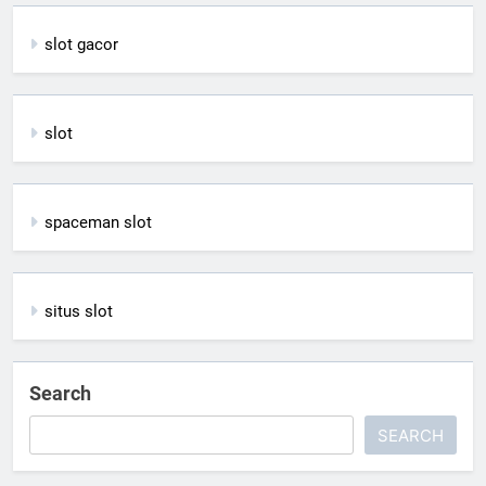
slot gacor
slot
spaceman slot
situs slot
Search
SEARCH