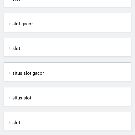
slot gacor
slot
situs slot gacor
situs slot
slot