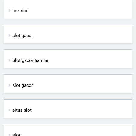
link slot
slot gacor
Slot gacor hari ini
slot gacor
situs slot
slot