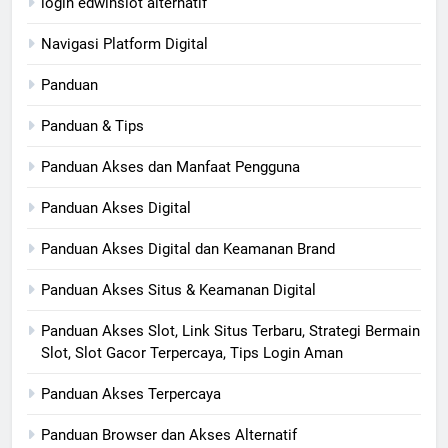
login edwinslot alternatif
Navigasi Platform Digital
Panduan
Panduan & Tips
Panduan Akses dan Manfaat Pengguna
Panduan Akses Digital
Panduan Akses Digital dan Keamanan Brand
Panduan Akses Situs & Keamanan Digital
Panduan Akses Slot, Link Situs Terbaru, Strategi Bermain
Slot, Slot Gacor Terpercaya, Tips Login Aman
Panduan Akses Terpercaya
Panduan Browser dan Akses Alternatif