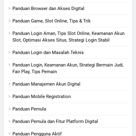
Panduan Browser dan Akses Digital
Panduan Game, Slot Online, Tips & Trik
Panduan Login Aman, Tips Slot Online, Keamanan Akun
Slot, Optimasi Akses Situs, Strategi Login Stabil
Panduan Login dan Masalah Teknis
Panduan Login, Keamanan Akun, Strategi Bermain Judi,
Fair Play, Tips Pemain
Panduan Manajemen Akun Digital
Panduan Mobile Registration
Panduan Pemula
Panduan Pemula dan Fitur Platform Digital
Panduan Pengguna Aktif