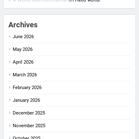
on
Hello world!
Archives
June 2026
May 2026
April 2026
March 2026
February 2026
January 2026
December 2025
November 2025
October 2025