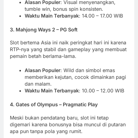
Alasan Populer
: Visual menyenangkan,
tumble win, bonus spin konsisten.
Waktu Main Terbanyak
: 14.00 – 17.00 WIB
3.
Mahjong Ways 2 – PG Soft
Slot bertema Asia ini naik peringkat hari ini karena
RTP-nya yang stabil dan gameplay yang membuat
pemain betah berlama-lama.
Alasan Populer
: Wild dan simbol emas
memberikan kejutan, cocok dimainkan pagi
dan malam.
Waktu Main Terbanyak
: 10.00 – 12.00 WIB
4.
Gates of Olympus – Pragmatic Play
Meski bukan pendatang baru, slot ini tetap
digemari karena bonusnya bisa muncul di putaran
apa pun tanpa pola yang rumit.