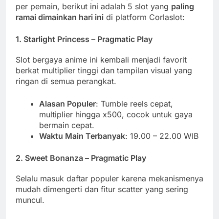
per pemain, berikut ini adalah 5 slot yang
paling
ramai dimainkan hari ini
di platform Corlaslot:
1.
Starlight Princess – Pragmatic Play
Slot bergaya anime ini kembali menjadi favorit
berkat multiplier tinggi dan tampilan visual yang
ringan di semua perangkat.
Alasan Populer
: Tumble reels cepat,
multiplier hingga x500, cocok untuk gaya
bermain cepat.
Waktu Main Terbanyak
: 19.00 – 22.00 WIB
2.
Sweet Bonanza – Pragmatic Play
Selalu masuk daftar populer karena mekanismenya
mudah dimengerti dan fitur scatter yang sering
muncul.