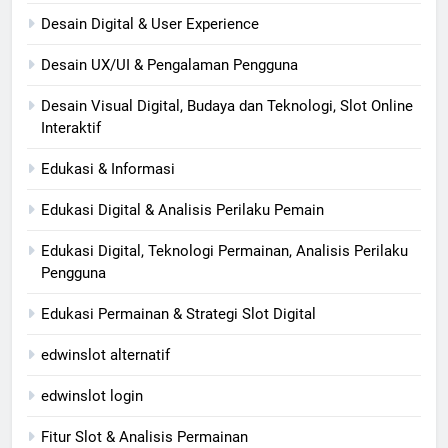
Desain Digital & User Experience
Desain UX/UI & Pengalaman Pengguna
Desain Visual Digital, Budaya dan Teknologi, Slot Online
Interaktif
Edukasi & Informasi
Edukasi Digital & Analisis Perilaku Pemain
Edukasi Digital, Teknologi Permainan, Analisis Perilaku
Pengguna
Edukasi Permainan & Strategi Slot Digital
edwinslot alternatif
edwinslot login
Fitur Slot & Analisis Permainan