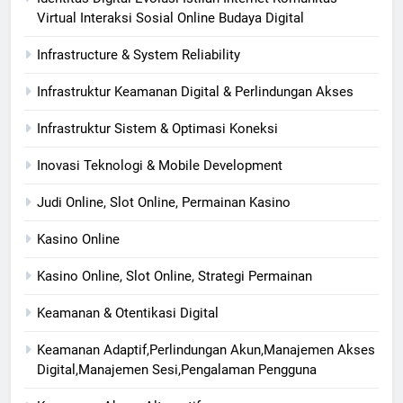
Virtual Interaksi Sosial Online Budaya Digital
Infrastructure & System Reliability
Infrastruktur Keamanan Digital & Perlindungan Akses
Infrastruktur Sistem & Optimasi Koneksi
Inovasi Teknologi & Mobile Development
Judi Online, Slot Online, Permainan Kasino
Kasino Online
Kasino Online, Slot Online, Strategi Permainan
Keamanan & Otentikasi Digital
Keamanan Adaptif,Perlindungan Akun,Manajemen Akses
Digital,Manajemen Sesi,Pengalaman Pengguna