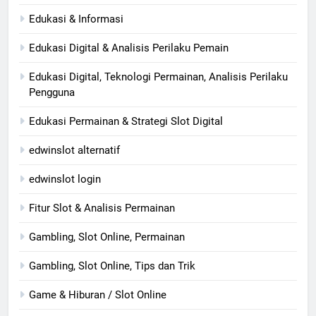
Edukasi & Informasi
Edukasi Digital & Analisis Perilaku Pemain
Edukasi Digital, Teknologi Permainan, Analisis Perilaku
Pengguna
Edukasi Permainan & Strategi Slot Digital
edwinslot alternatif
edwinslot login
Fitur Slot & Analisis Permainan
Gambling, Slot Online, Permainan
Gambling, Slot Online, Tips dan Trik
Game & Hiburan / Slot Online