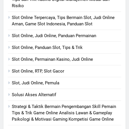
Risiko
Slot Online Terpercaya, Tips Bermain Slot, Judi Online
Aman, Game Slot Indonesia, Panduan Slot
Slot Online, Judi Online, Panduan Permainan
Slot Online, Panduan Slot, Tips & Trik
Slot Online, Permainan Kasino, Judi Online
Slot Online, RTP, Slot Gacor
Slot, Judi Online, Pemula
Solusi Akses Alternatif
Strategi & Taktik Bermain Pengembangan Skill Pemain
Tips & Trik Game Online Analisis Lawan & Gameplay
Psikologi & Motivasi Gaming Kompetisi Game Online