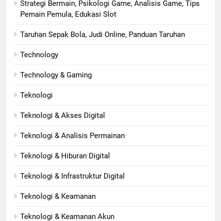
Strategi Bermain, Psikologi Game, Analisis Game, Tips
Pemain Pemula, Edukasi Slot
Taruhan Sepak Bola, Judi Online, Panduan Taruhan
Technology
Technology & Gaming
Teknologi
Teknologi & Akses Digital
Teknologi & Analisis Permainan
Teknologi & Hiburan Digital
Teknologi & Infrastruktur Digital
Teknologi & Keamanan
Teknologi & Keamanan Akun