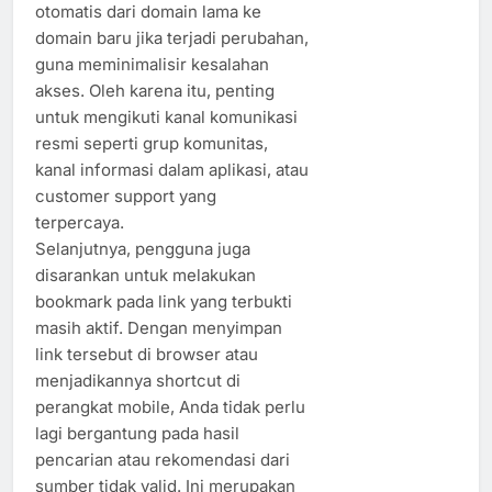
otomatis dari domain lama ke
domain baru jika terjadi perubahan,
guna meminimalisir kesalahan
akses. Oleh karena itu, penting
untuk mengikuti kanal komunikasi
resmi seperti grup komunitas,
kanal informasi dalam aplikasi, atau
customer support yang
terpercaya.
Selanjutnya, pengguna juga
disarankan untuk melakukan
bookmark pada link yang terbukti
masih aktif. Dengan menyimpan
link tersebut di browser atau
menjadikannya shortcut di
perangkat mobile, Anda tidak perlu
lagi bergantung pada hasil
pencarian atau rekomendasi dari
sumber tidak valid. Ini merupakan