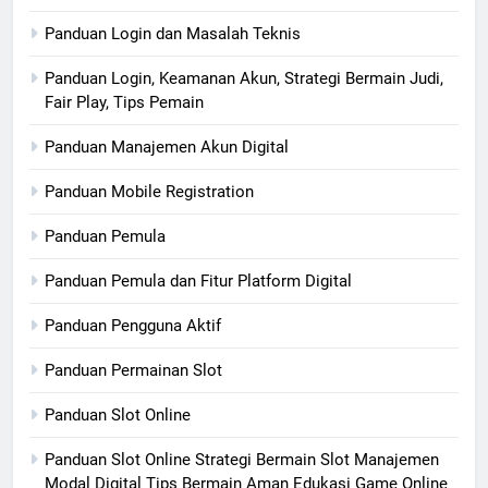
Panduan Login dan Masalah Teknis
Panduan Login, Keamanan Akun, Strategi Bermain Judi,
Fair Play, Tips Pemain
Panduan Manajemen Akun Digital
Panduan Mobile Registration
Panduan Pemula
Panduan Pemula dan Fitur Platform Digital
Panduan Pengguna Aktif
Panduan Permainan Slot
Panduan Slot Online
Panduan Slot Online Strategi Bermain Slot Manajemen
Modal Digital Tips Bermain Aman Edukasi Game Online