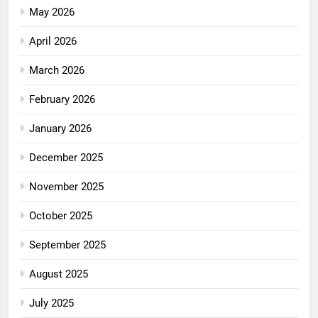
May 2026
April 2026
March 2026
February 2026
January 2026
December 2025
November 2025
October 2025
September 2025
August 2025
July 2025