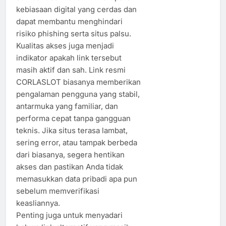
kebiasaan digital yang cerdas dan
dapat membantu menghindari
risiko phishing serta situs palsu.
Kualitas akses juga menjadi
indikator apakah link tersebut
masih aktif dan sah. Link resmi
CORLASLOT biasanya memberikan
pengalaman pengguna yang stabil,
antarmuka yang familiar, dan
performa cepat tanpa gangguan
teknis. Jika situs terasa lambat,
sering error, atau tampak berbeda
dari biasanya, segera hentikan
akses dan pastikan Anda tidak
memasukkan data pribadi apa pun
sebelum memverifikasi
keasliannya.
Penting juga untuk menyadari