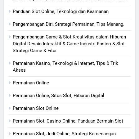
Panduan Slot Online, Teknologi dan Keamanan
Pengembangan Diri, Strategi Permainan, Tips Menang.
Pengembangan Game & Slot Kreativitas dalam Hiburan
Digital Desain Interaktif & Game Industri Kasino & Slot
Strategi Game & Fitur
Permainan Kasino, Teknologi & Internet, Tips & Trik
Akses
Permainan Online
Permainan Online, Situs Slot, Hiburan Digital
Permainan Slot Online
Permainan Slot, Casino Online, Panduan Bermain Slot
Permainan Slot, Judi Online, Strategi Kemenangan