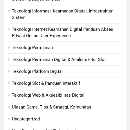
Teknologi Informasi, Keamanan Digital, Infrastruktur
Sistem
Teknologi Internet Keamanan Digital Panduan Akses
Privasi Online User Experience
Teknologi Permainan
Teknologi Permainan Digital & Analisis Fitur Slot
Teknologi Platform Digital
Teknologi Slot & Panduan Interaktif
Teknologi Web & Aksesibilitas Digital
Ulasan Game, Tips & Strategi, Komunitas
Uncategorized